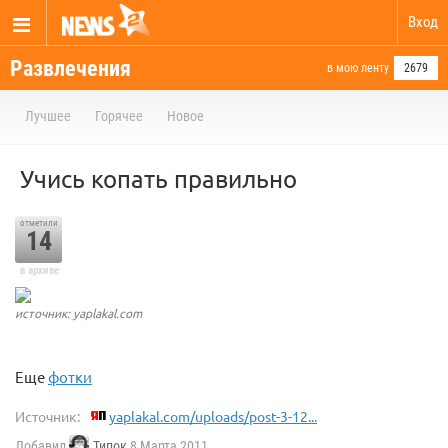
Вход
Развлечения
в мою ленту
2679
Лучшее
Горячее
Новое
Учись копать правильно
отметили
14
в архиве
источник: yaplakal.com
Еще
фотки
Источник:
yaplakal.com/uploads/post-3-12...
Добавил
Типок
8 Марта 2011