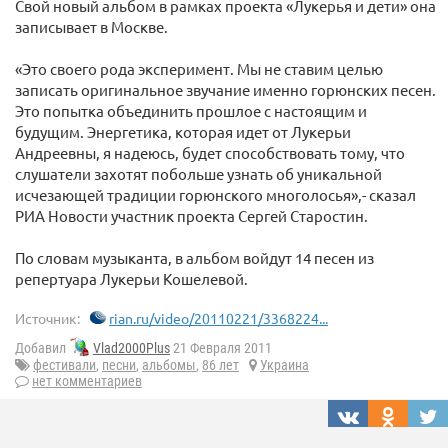
Свой новый альбом в рамках проекта «Лукерья и дети» она
записывает в Москве.
«Это своего рода эксперимент. Мы не ставим целью
записать оригинальное звучание именно горюнских песен.
Это попытка объединить прошлое с настоящим и
будущим. Энергетика, которая идет от Лукерьи
Андреевны, я надеюсь, будет способствовать тому, что
слушатели захотят побольше узнать об уникальной
исчезающей традиции горюнского многолосья»,- сказал
РИА Новости участник проекта Сергей Старостин.
По словам музыканта, в альбом войдут 14 песен из
репертуара Лукерьи Кошелевой.
Источник:
rian.ru/video/20110221/3368224...
Добавил
Vlad2000Plus
21 Февраля 2011
фестивали
,
песни
,
альбомы
,
86 лет
Украина
нет комментариев