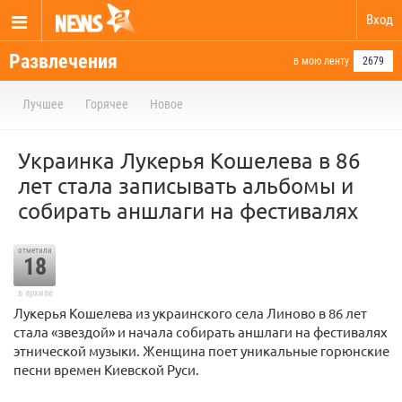
Вход
Развлечения
в мою ленту
2679
Лучшее
Горячее
Новое
Украинка Лукерья Кошелева в 86
лет стала записывать альбомы и
собирать аншлаги на фестивалях
отметили
18
в архиве
Лукерья Кошелева из украинского села Линово в 86 лет
стала «звездой» и начала собирать аншлаги на фестивалях
этнической музыки. Женщина поет уникальные горюнские
песни времен Киевской Руси.