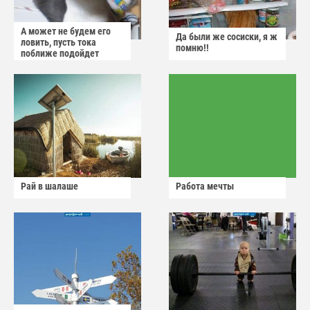
А может не будем его
Да были же сосиски, я ж
ловить, пусть тока
помню!!
поближе подойдет
Рай в шалаше
Работа мечты