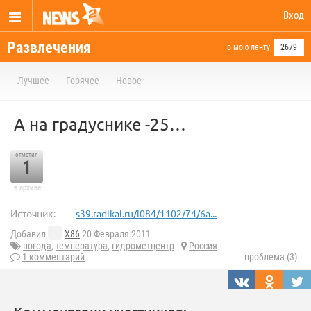
Вход
Развлечения
в мою ленту
2679
Лучшее
Горячее
Новое
А на градуснике -25…
отметил
1
в архиве
Источник:
s39.radikal.ru/i084/1102/74/6a...
Добавил
X86
20 Февраля 2011
погода
,
температура
,
гидрометцентр
Россия
1 комментарий
проблема (3)