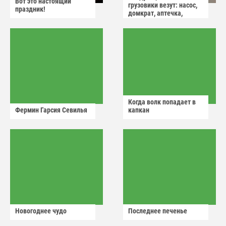
Вот это настоящий
грузовики везут: насос,
праздник!
домкрат, аптечка,
аварийный знак
Когда волк попадает в
Фермин Гарсия Севилья
капкан
Новогоднее чудо
Последнее печенье