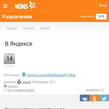
Вход
Развлечения
в мою ленту
2679
Лучшее
Горячее
Новое
В Яндексе
отметили
14
в архиве
Источник:
twitpic.com/show/large/4138sp
Добавил
sound
19 Февраля 2011
яндекс
нет комментариев
проблема (1)