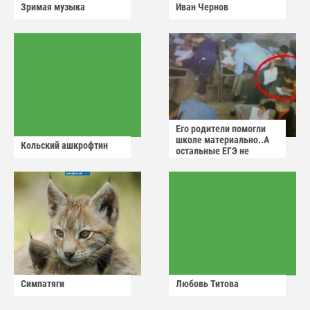
Зримая музыка
Иван Чернов
Его родители помогли
школе материально..А
Кольский ашкрофтин
остальные ЕГЭ не
сдадут
Симпатяги
Любовь Титова