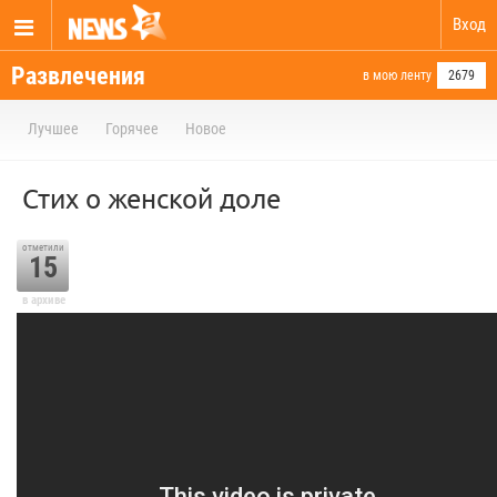
Вход
Развлечения
в мою ленту
2679
Лучшее
Горячее
Новое
Стих о женской доле
отметили
15
в архиве