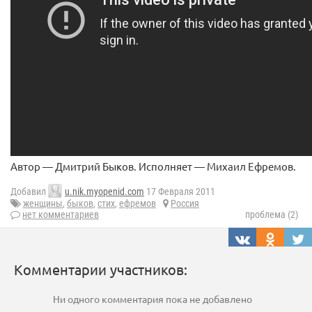
Автор — Дмитрий Быков. Исполняет — Михаил Ефремов.
Добавил
u.nik.myopenid.com
17 Февраля 2011
женщины
,
быков
,
стих
,
ефремов
Россия
нет комментариев
проблема (2)
Комментарии участников:
Ни одного комментария пока не добавлено