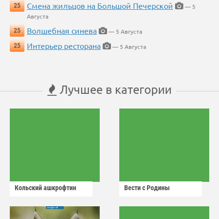
Смена жильцов на Большой Печерской
25
— 5
Августа
Волшебная синева
25
— 5 Августа
Интерьер ресторана
25
— 5 Августа
Лучшее в категории
Кольский ашкрофтин
Вести с Родины