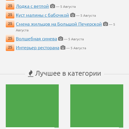
Лодка с ветлой
25
— 5 Августа
Куст малины с бабочкой
25
— 5 Августа
Смена жильцов на Большой Печерской
25
— 5
Августа
Волшебная синева
25
— 5 Августа
Интерьер ресторана
25
— 5 Августа
Лучшее в категории