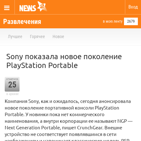
Вход
Развлечения
в мою ленту
2679
Лучшее
Горячее
Новое
Sony показала новое поколение
PlayStation Portable
отметили
25
в архиве
Компания Sony, как и ожидалось, сегодня анонсировала
новое поколение портативной консоли PlayStation
Portable. У новинки пока нет коммерческого
наименования, а внутри корпорации ее называют NGP —
Next Generation Portable, пишет CrunchGear. Внешне
устройство не соответствует появлявшимся в сети
изображениям и напоминает классическую модель PSP-