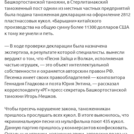
Башкортостанской таможни, в Стерлитамакский
таможенный пост одним из местных частных предприятий
была подана таможенная декларация на оформление 2812
пластмассовых кукол. «Барышни» китайского
производства на общую сумму более 11300 долларов США
к тому же умели и петь.
— В ходе проверки декларации была назначена
экспертиза, в результате которой специалисты. вынесли
вердикт о том, что «Песня Зайца и Волка», исполняемая
частью игрушек, — это объект интеллектуальной
собственности и охраняется авторским правом РФ.
Песенка имеет своих правообладателей — композитора
Геннадия Гладкова и поэта Юрия Энтина, — рассказал
корреспонденту «РГ» пресс-секретарь Башкортостанской
таможни Игорь Мешков.
Чтобы пресечь нарушение закона, таможенникам
пришлось прослушать всех кукол. В итоге выяснилось, что
«криминальную» песни из мультфильма поют 435 кукол.
Данную партию пришлось у коммерсантов конфисковать.
Остальные игрушки, издающие звуки, авторские права на