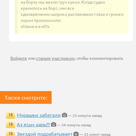
на борту мы везли груз кукол. Когда судно
кренилось на борт, они все
одновременно широко распахивали глаза и громко
хором произносили:
«Мама-а-а-а!!!»
Войдите
или
станьте участником
, чтобы комментировать
Также смотрите:
Мурашки забегали
10
— 23 минуты назад
Аз есьм царь!!!
10
— 24 минуты назад
Звездой подрабатывает
10
— 25 минут назад