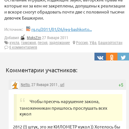
которые ни за кем не закреплены, допущены к реализации
и вскоре смогут обрадовать почти две с половиной тысячи
девочек Башкирии.
Источник:
rg.ru/2011/01/26/reg-bashkorto...
Добавил
MaksZzn
27 Января 2011
кукла
,
таможня
,
песня
,
задержание
Россия
,
Уфа
,
Башкортостан
6 комментариев
Комментарии участников:
Netto
, 27 Января 2011 ,
url
+5
Чтобы пресечь нарушение закона,
таможенникам пришлось прослушать всех
кукол
2812 (!) штук, это же КИЛОМЕТР кукол )) Хотелось бы