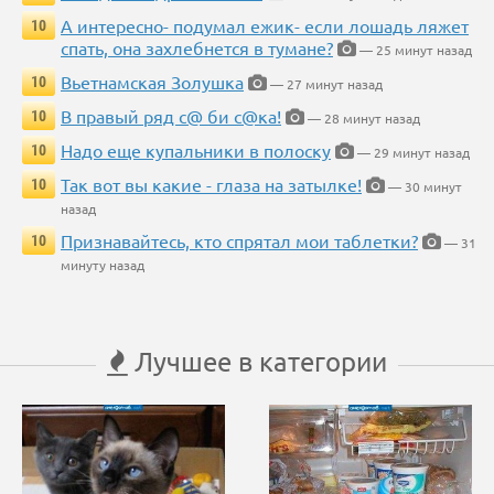
А интересно- подумал ежик- если лошадь ляжет
10
спать, она захлебнется в тумане?
— 25 минут назад
Вьетнамская Золушка
10
— 27 минут назад
В правый ряд с@ би с@ка!
10
— 28 минут назад
Надо еще купальники в полоску
10
— 29 минут назад
Так вот вы какие - глаза на затылке!
10
— 30 минут
назад
Признавайтесь, кто спрятал мои таблетки?
10
— 31
минуту назад
Лучшее в категории