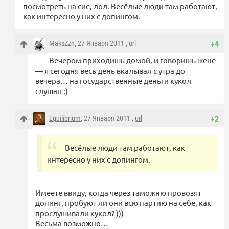
посмотреть на сие, лол. Весёлые люди там работают,
как интересно у них с допингом.
MaksZzn
, 27 Января 2011 ,
url
+4
Вечером приходишь домой, и говоришь жене
— я сегодня весь день вкалывал с утра до
вечера… на государственные деньги кукол
слушал ;)
Equilibrium
, 27 Января 2011 ,
url
+2
Весёлые люди там работают, как
интересно у них с допингом.
Имеете ввиду, когда через таможню провозят
допинг, пробуют ли они всю партию на себе, как
прослушивали кукол? )))
Весьма возможно…