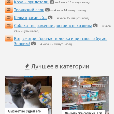
Козлы прилетели
23
— 4 часа 13 минут назад
Троянский слон
23
— 4 часа 14 минут назад
Кеша красивый...
23
— 4 часа 15 минут назад
Собака - выражение достоинств хозяина
22
— 4 часа
24 минуты назад
Вот, смотри: Горячая телочка ищет своего бугая.
22
Звоним?
— 4 часа 25 минут назад
Лучшее в категории
А может не будем его
Да были же сосиски, я ж