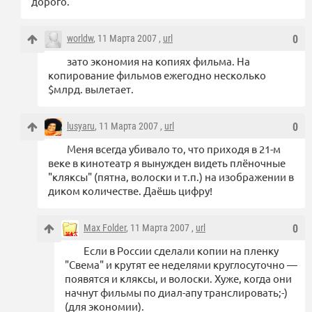
дорого.
worldw
, 11 Марта 2007 ,
url
0
зато экономия на копиях фильма. На
копирование фильмов ежегодно несколько
$млрд. вылетает.
lusyaru
, 11 Марта 2007 ,
url
0
Меня всегда убивало то, что приходя в 21-м
веке в кинотеатр я вынужден видеть плёночные
"кляксы" (пятна, волоски и т.п.) на изображении в
диком количестве. Даёшь цифру!
Max Folder
, 11 Марта 2007 ,
url
0
Если в России сделали копии на пленку
"Свема" и крутят ее неделями круглосуточно —
появятся и кляксы, и волоски. Хуже, когда они
начнут фильмы по диал-апу транслировать;-)
(для экономии).