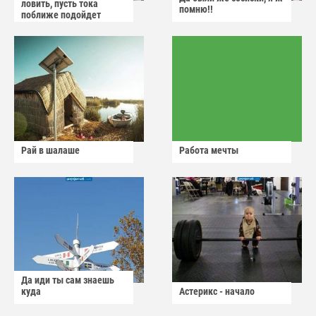
ловить, пусть тока
помню!!
поближе подойдет
Рай в шалаше
Работа мечты
Да иди ты сам знаешь
куда
Астерикс - начало