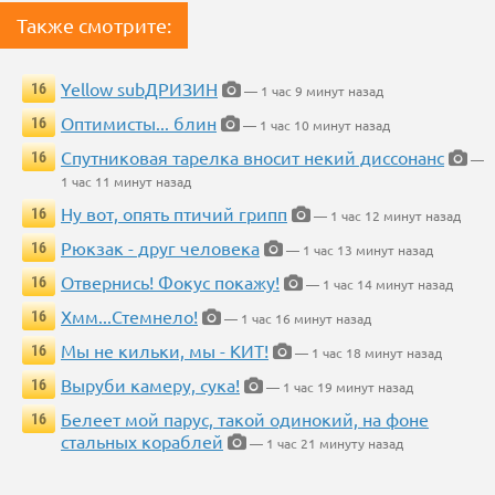
Также смотрите:
Yellow subДРИЗИН
16
— 1 час 9 минут назад
Оптимисты... блин
16
— 1 час 10 минут назад
Спутниковая тарелка вносит некий диссонанс
16
—
1 час 11 минут назад
Ну вот, опять птичий грипп
16
— 1 час 12 минут назад
Рюкзак - друг человека
16
— 1 час 13 минут назад
Отвернись! Фокус покажу!
16
— 1 час 14 минут назад
Хмм...Стемнело!
16
— 1 час 16 минут назад
Мы не кильки, мы - КИТ!
16
— 1 час 18 минут назад
Выруби камеру, сука!
16
— 1 час 19 минут назад
Белеет мой парус, такой одинокий, на фоне
16
стальных кораблей
— 1 час 21 минуту назад