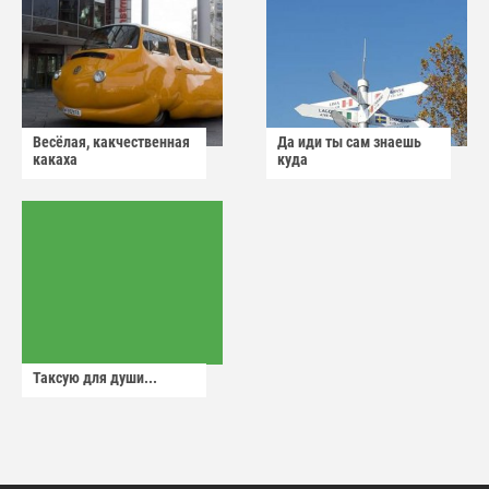
Весёлая, какчественная
Да иди ты сам знаешь
какаха
куда
Таксую для души...