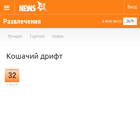
Вход
Развлечения
в мою ленту
2679
Лучшее
Горячее
Новое
Кошачий дрифт
отметили
32
в архиве