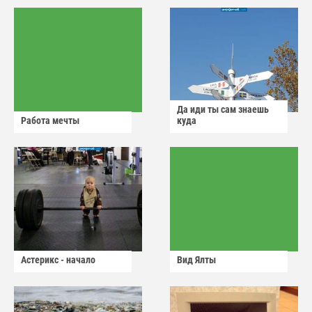
Да иди ты сам знаешь
Работа мечты
куда
Астерикс - начало
Вид Ялты