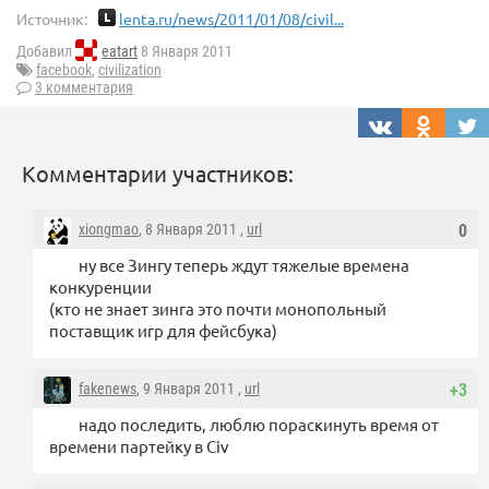
Источник:
lenta.ru/news/2011/01/08/civil...
Добавил
eatart
8 Января 2011
facebook
,
civilization
3 комментария
Комментарии участников:
xiongmao
, 8 Января 2011 ,
url
0
ну все Зингу теперь ждут тяжелые времена
конкуренции
(кто не знает зинга это почти монопольный
поставщик игр для фейсбука)
fakenews
, 9 Января 2011 ,
url
+3
надо последить, люблю пораскинуть время от
времени партейку в Civ