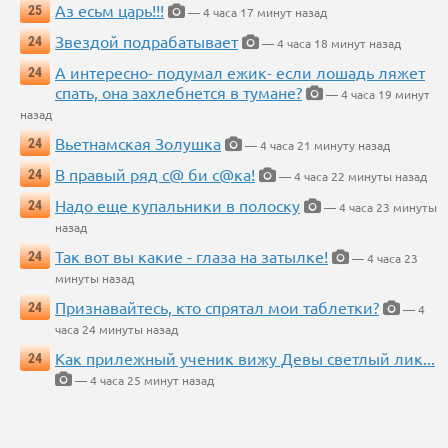
Аз есьм царь!!!
25
— 4 часа 17 минут назад
Звездой подрабатывает
24
— 4 часа 18 минут назад
А интересно- подумал ежик- если лошадь ляжет
24
спать, она захлебнется в тумане?
— 4 часа 19 минут
назад
Вьетнамская Золушка
24
— 4 часа 21 минуту назад
В правый ряд с@ би с@ка!
24
— 4 часа 22 минуты назад
Надо еще купальники в полоску
24
— 4 часа 23 минуты
назад
Так вот вы какие - глаза на затылке!
24
— 4 часа 23
минуты назад
Признавайтесь, кто спрятал мои таблетки?
24
— 4
часа 24 минуты назад
Как прилежный ученик вижу Девы светлый лик...
24
— 4 часа 25 минут назад