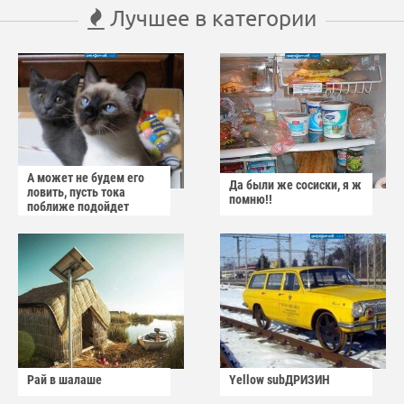
Лучшее в категории
А может не будем его
Да были же сосиски, я ж
ловить, пусть тока
помню!!
поближе подойдет
Рай в шалаше
Yellow subДРИЗИН