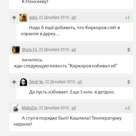
К Моисееву?
axes
, 22 Декабря 2010 ,
url
+1
Надо б ещё добавить, что Киркоров слёг в
израиле в дурку…
Shura.Fe
, 22 Декабря 2010 ,
url
0
началось.
жди следующую новость "Киркоров избивал её"
Злой Че
, 22 Декабря 2010 ,
url
0
Да пусть избивает. Еще 5 млн. в детдом.
MaksZzn
, 22 Декабря 2010 ,
url
+3
А стул в порядке был? Кашляла? Температурку
мерили?