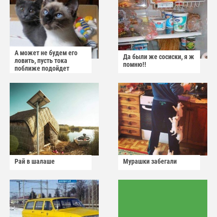
А может не будем его
Да были же сосиски, я ж
ловить, пусть тока
помню!!
поближе подойдет
Рай в шалаше
Мурашки забегали