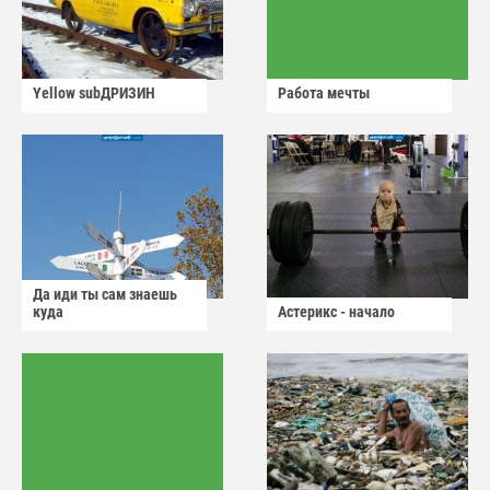
Yellow subДРИЗИН
Работа мечты
Да иди ты сам знаешь
куда
Астерикс - начало