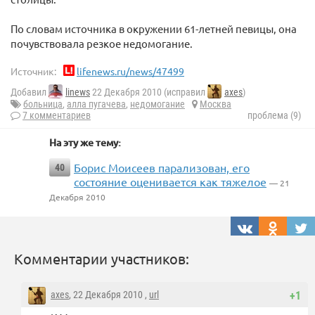
По словам источника в окружении 61-летней певицы, она
почувствовала резкое недомогание.
Источник:
lifenews.ru/news/47499
Добавил
linews
22 Декабря 2010 (исправил
axes
)
больница
,
алла пугачева
,
недомогание
Москва
7 комментариев
проблема (9)
На эту же тему:
Борис Моисеев парализован, его
40
состояние оценивается как тяжелое
— 21
Декабря 2010
Комментарии участников:
axes
, 22 Декабря 2010 ,
url
+1