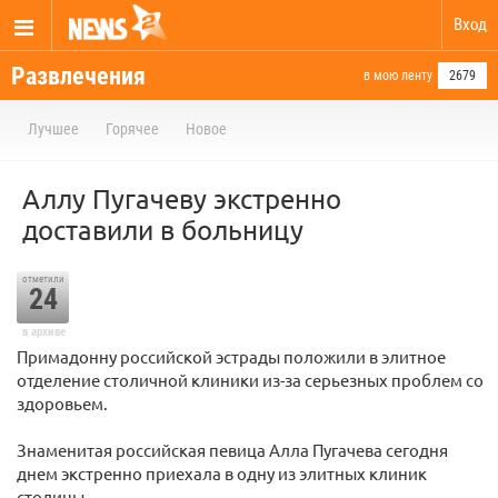
Вход
Развлечения
в мою ленту
2679
Лучшее
Горячее
Новое
Аллу Пугачеву экстренно
доставили в больницу
отметили
24
в архиве
Примадонну российской эстрады положили в элитное
отделение столичной клиники из-за серьезных проблем со
здоровьем.
Знаменитая российская певица Алла Пугачева сегодня
днем экстренно приехала в одну из элитных клиник
столицы.