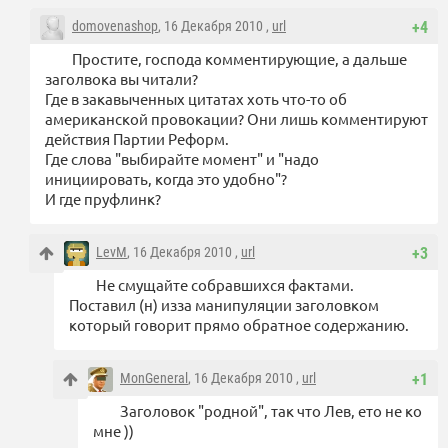
domovenashop
, 16 Декабря 2010 ,
url
+4
Простите, господа комментирующие, а дальше
заголвока вы читали?
Где в закавыченных цитатах хоть что-то об
американской провокации? Они лишь комментируют
действия Партии Реформ.
Где слова "выбирайте момент" и "надо
инициировать, когда это удобно"?
И где пруфлинк?
LevM
, 16 Декабря 2010 ,
url
+3
Не смущайте собравшихся фактами.
Поставил (н) изза манипуляции заголовком
который говорит прямо обратное содержанию.
MonGeneral
, 16 Декабря 2010 ,
url
+1
Заголовок "родной", так что Лев, ето не ко
мне ))