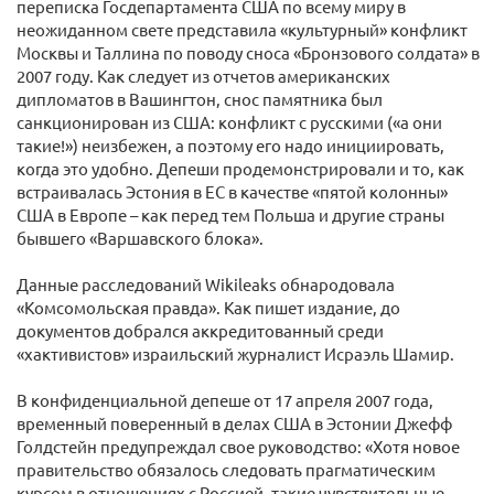
переписка Госдепартамента США по всему миру в
неожиданном свете представила «культурный» конфликт
Москвы и Таллина по поводу сноса «Бронзового солдата» в
2007 году. Как следует из отчетов американских
дипломатов в Вашингтон, снос памятника был
санкционирован из США: конфликт с русскими («а они
такие!») неизбежен, а поэтому его надо инициировать,
когда это удобно. Депеши продемонстрировали и то, как
встраивалась Эстония в ЕС в качестве «пятой колонны»
США в Европе – как перед тем Польша и другие страны
бывшего «Варшавского блока».
Данные расследований Wikileaks обнародовала
«Комсомольская правда». Как пишет издание, до
документов добрался аккредитованный среди
«хактивистов» израильский журналист Исраэль Шамир.
В конфиденциальной депеше от 17 апреля 2007 года,
временный поверенный в делах США в Эстонии Джефф
Голдстейн предупреждал свое руководство: «Хотя новое
правительство обязалось следовать прагматическим
курсом в отношениях с Россией, такие чувствительные