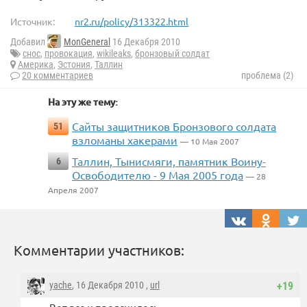
Источник:
nr2.ru/policy/313322.html
Добавил
MonGeneral
16 Декабря 2010
снос
,
провокация
,
wikileaks
,
бронзовый солдат
Америка
,
Эстония
,
Таллин
20 комментариев
проблема (2)
На эту же тему:
Сайты защитников Бронзового солдата
51
взломаны хакерами
— 10 Мая 2007
Таллин, Тынисмяги, памятник Воину-
6
Освободителю - 9 Мая 2005 года
— 28
Апреля 2007
Комментарии участников:
yache
, 16 Декабря 2010 ,
url
+19