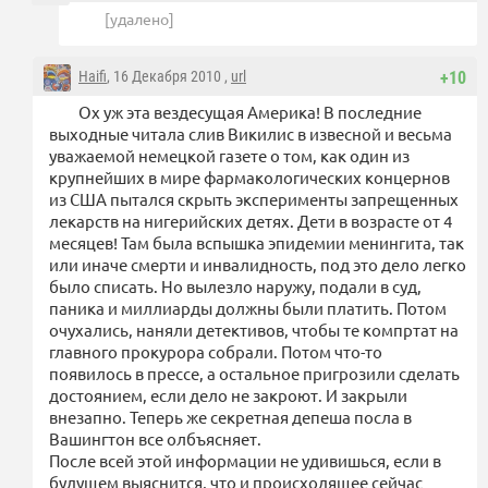
[удалено]
Haifi
, 16 Декабря 2010 ,
url
+10
Ох уж эта вездесущая Америка! В последние
выходные читала слив Викилис в извесной и весьма
уважаемой немецкой газете о том, как один из
крупнейших в мире фармакологических концернов
из США пытался скрыть эксперименты запрещенных
лекарств на нигерийских детях. Дети в возрасте от 4
месяцев! Там была вспышка эпидемии менингита, так
или иначе смерти и инвалидность, под это дело легко
было списать. Но вылезло наружу, подали в суд,
паника и миллиарды должны были платить. Потом
очухались, наняли детективов, чтобы те компртат на
главного прокурора собрали. Потом что-то
появилось в прессе, а остальное пригрозили сделать
достоянием, если дело не закроют. И закрыли
внезапно. Теперь же секретная депеша посла в
Вашингтон все олбъясняет.
После всей этой информации не удивишься, если в
будущем выяснится, что и происходящее сейчас