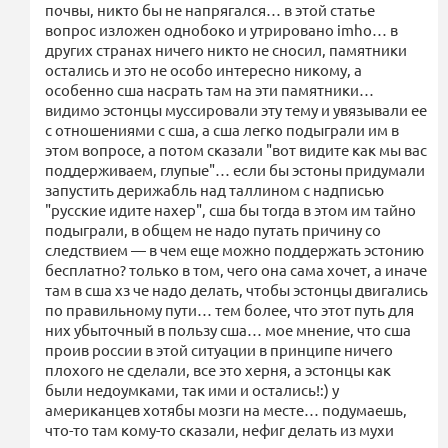
почвы, никто бы не напрягался… в этой статье
вопрос изложен однобоко и утрировано imho… в
других странах ничего никто не сносил, памятники
остались и это не особо интересно никому, а
особенно сша насрать там на эти памятники…
видимо эстонцы муссировали эту тему и увязывали ее
с отношениями с сша, а сша легко подыграли им в
этом вопросе, а потом сказали "вот видите как мы вас
поддерживаем, глупые"… если бы эстоны придумали
запустить дерижабль над таллином с надписью
"русские идите нахер", сша бы тогда в этом им тайно
подыграли, в общем не надо путать причину со
следствием — в чем еще можно поддержать эстонию
бесплатно? только в том, чего она сама хочет, а иначе
там в сша хз че надо делать, чтобы эстонцы двигались
по правильному пути… тем более, что этот путь для
них убыточный в пользу сша… мое мнение, что сша
проив россии в этой ситуации в принципе ничего
плохого не сделали, все это херня, а эстонцы как
были недоумками, так ими и остались!:) у
американцев хотябы мозги на месте… подумаешь,
что-то там кому-то сказали, нефиг делать из мухи