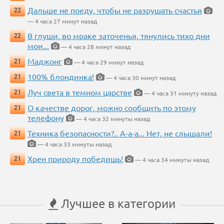
Дальше не поеду, чтобы не разрушать счастья
22
— 4 часа 27 минут назад
В глуши, во мраке заточенья, тянулись тихо дни
22
мои...
— 4 часа 28 минут назад
Маджонг
21
— 4 часа 29 минут назад
100% блондинка!
21
— 4 часа 30 минут назад
Луч света в темном царстве
21
— 4 часа 31 минуту назад
О качестве дорог, можно сообщить по этому
21
телефону
— 4 часа 32 минуты назад
Техника безопасности?.. А-а-а... Нет, не слышали!
21
— 4 часа 33 минуты назад
Хрен природу победишь!
21
— 4 часа 34 минуты назад
Лучшее в категории