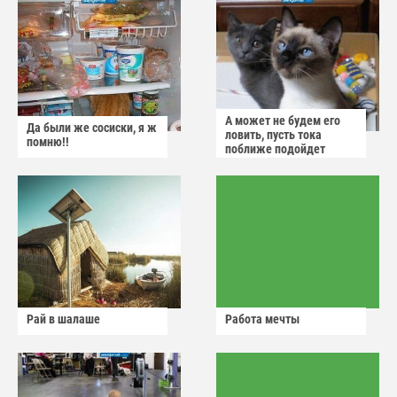
А может не будем его
Да были же сосиски, я ж
ловить, пусть тока
помню!!
поближе подойдет
Рай в шалаше
Работа мечты