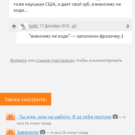
тоже науськан США, и дает свой зуб, в викиликс не
ходи…
tur80
, 17 Декабря 2010 ,
url
0
"викиликс не ходи" — запомним фразочку :)
Войдите
или
станьте участником
, чтобы комментировать
Также смотрите:
- Ты иди, иди на работу. Я за тебя посплю
21
— 4
часа 26 минут назад
Завалили
21
— 4 часа 26 минут назад