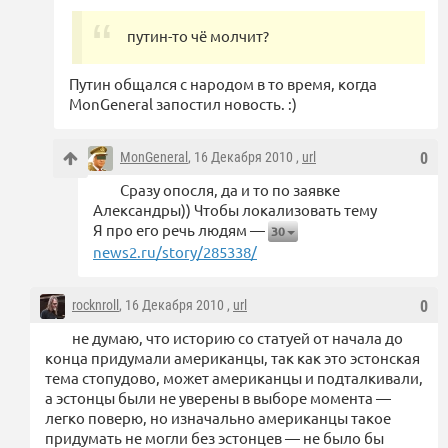
путин-то чё молчит?
Путин общался с народом в то время, когда
MonGeneral запостил новость. :)
MonGeneral
, 16 Декабря 2010 ,
url
0
Сразу опосля, да и то по заявке
Александры)) Чтобы локализовать тему
Я про его речь людям —
30
news2.ru/story/285338/
rocknroll
, 16 Декабря 2010 ,
url
0
не думаю, что историю со статуей от начала до
конца придумали американцы, так как это эстонская
тема стопудово, может американцы и подталкивали,
а эстонцы были не уверены в выборе момента —
легко поверю, но изначально американцы такое
придумать не могли без эстонцев — не было бы