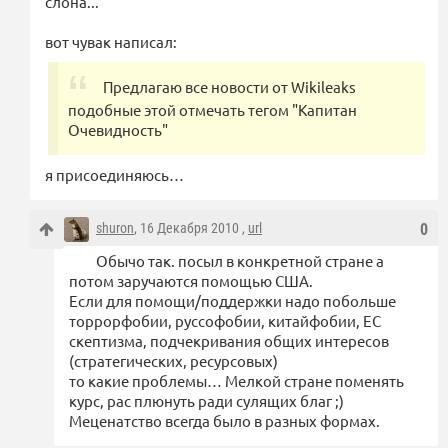
слона...
вот чувак написал:
Предлагаю все новости от Wikileaks
подобные этой отмечать тегом "Капитан
Очевидность"
я присоединяюсь…
shuron
, 16 Декабря 2010 ,
url
0
Обычо так. посыл в конкретной стране а
потом заручаются помощью США.
Если для помощи/поддержки надо побольше
торрорфобии, руссофобии, китайфобии, ЕС
скептизма, подчекривания общих интересов
(стратегических, ресурсовых)
то какие проблемы… Мелкой стране поменять
курс, рас плюнуть ради сулящих благ ;)
Меценатство всегда было в разных формах.