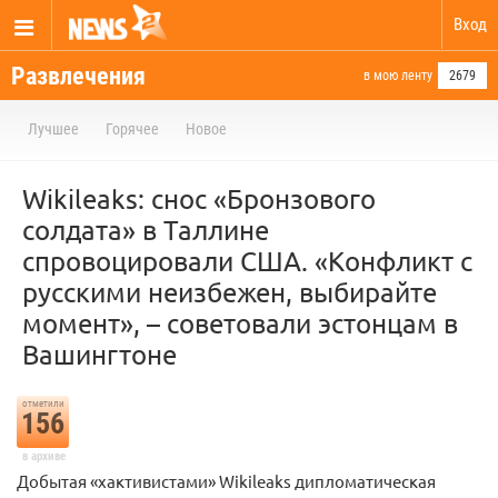
Вход
Развлечения
в мою ленту
2679
Лучшее
Горячее
Новое
Wikileaks: снос «Бронзового
солдата» в Таллине
спровоцировали США. «Конфликт с
русскими неизбежен, выбирайте
момент», – советовали эстонцам в
Вашингтоне
отметили
156
в архиве
Добытая «хактивистами» Wikileaks дипломатическая