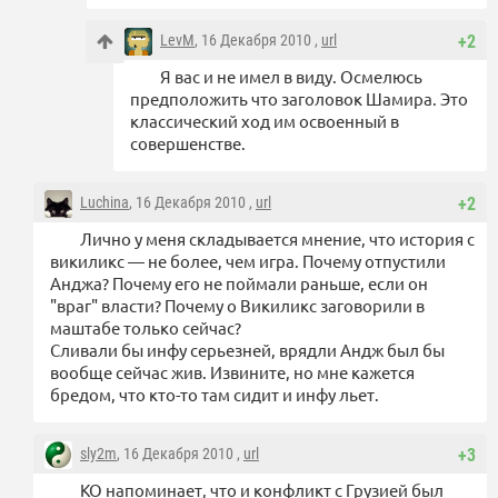
LevM
, 16 Декабря 2010 ,
url
+2
Я вас и не имел в виду. Осмелюсь
предположить что заголовок Шамира. Это
классический ход им освоенный в
совершенстве.
Luchina
, 16 Декабря 2010 ,
url
+2
Лично у меня складывается мнение, что история с
викиликс — не более, чем игра. Почему отпустили
Анджа? Почему его не поймали раньше, если он
"враг" власти? Почему о Викиликс заговорили в
маштабе только сейчас?
Сливали бы инфу серьезней, врядли Андж был бы
вообще сейчас жив. Извините, но мне кажется
бредом, что кто-то там сидит и инфу льет.
sly2m
, 16 Декабря 2010 ,
url
+3
КО напоминает, что и конфликт с Грузией был