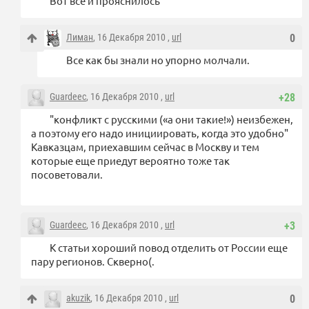
Вот все и прояснилось
Лиман
, 16 Декабря 2010 ,
url
0
Все как бы знали но упорно молчали.
Guardeec
, 16 Декабря 2010 ,
url
+28
"конфликт с русскими («а они такие!») неизбежен,
а поэтому его надо инициировать, когда это удобно"
Кавказцам, приехавшим сейчас в Москву и тем
которые еще приедут вероятно тоже так
посоветовали.
Guardeec
, 16 Декабря 2010 ,
url
+3
К статьи хороший повод отделить от России еще
пару регионов. Скверно(.
akuzik
, 16 Декабря 2010 ,
url
0