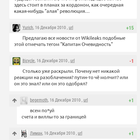
здесь стоит в планах за кордоном, как очередная
какая-нибудь "алая" революция…
Yurich
, 16 Декабря 2010 ,
url
+15
Предлагаю все новости от Wikileaks подобные
этой отмечать тегом "Капитан Очевидность"
Bicycle
, 16 Декабря 2010 ,
url
-1
Столько уже раскрыли. Почему нет никакой
реакции на разоблачения? путин-то чё молчит? или
он это знал? или он это одобрял?
begemoth
, 16 Декабря 2010 ,
url
+1
всем по*уй
счета и виллы-то за границей
Лиман
, 16 Декабря 2010 ,
url
+1