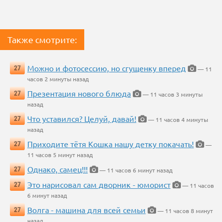
Также смотрите:
Можно и фотосессию, но сгущенку вперед
27
— 11
часов 2 минуты назад
Презентация нового блюда
27
— 11 часов 3 минуты
назад
Что уставился? Целуй, давай!
27
— 11 часов 4 минуты
назад
Приходите тётя Кошка нашу детку покачать!
27
—
11 часов 5 минут назад
Однако, самец!!!
27
— 11 часов 6 минут назад
Это нарисовал сам дворник - юморист
27
— 11 часов
6 минут назад
Волга - машина для всей семьи
27
— 11 часов 8 минут
назад