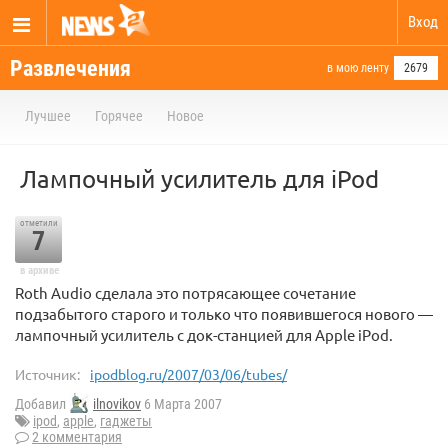
Вход
Развлечения
в мою ленту
2679
Лучшее
Горячее
Новое
Лампочный усилитель для iPod
отметили
7
в архиве
Roth Audio сделала это потрясающее сочетание
подзабытого старого и только что появившегося нового —
лампочный усилитель c док-станцией для Apple iPod.
Источник:
ipodblog.ru/2007/03/06/tubes/
Добавил
ilnovikov
6 Марта 2007
ipod
,
apple
,
гаджеты
2 комментария