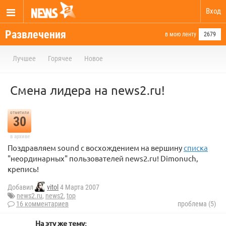
Вход
Развлечения
в мою ленту
2679
Лучшее
Горячее
Новое
Смена лидера на news2.ru!
отметили
30
в архиве
Поздравляем sound с восхождением на вершину
списка
"неординарных" пользователей news2.ru! Dimonuch,
крепись!
Добавил
vitol
4 Марта 2007
news2.ru
,
news2
,
top
16 комментариев
проблема (5)
На эту же тему: