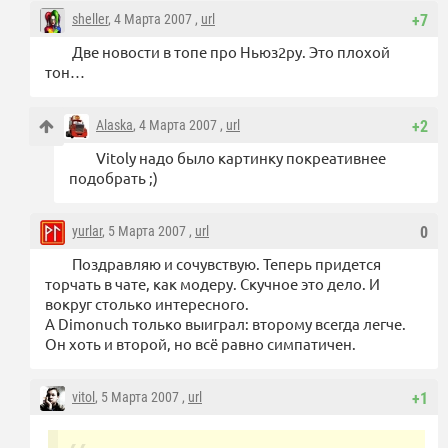
sheller
, 4 Марта 2007 ,
url
+7
Две новости в топе про Ньюз2ру. Это плохой
тон…
Alaska
, 4 Марта 2007 ,
url
+2
Vitolу надо было картинку покреативнее
подобрать ;)
yurlar
, 5 Марта 2007 ,
url
0
Поздравляю и сочувствую. Теперь придется
торчать в чате, как модеру. Скучное это дело. И
вокруг столько интересного.
А Dimonuch только выиграл: второму всегда легче.
Он хоть и второй, но всё равно симпатичен.
vitol
, 5 Марта 2007 ,
url
+1