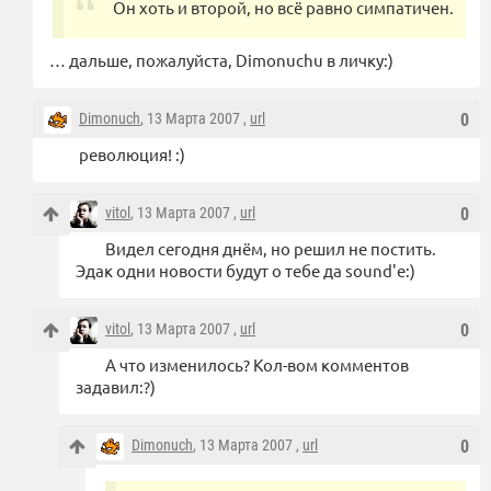
Он хоть и второй, но всё равно симпатичен.
… дальше, пожалуйста, Dimonuchu в личку:)
Dimonuch
, 13 Марта 2007 ,
url
0
революция! :)
vitol
, 13 Марта 2007 ,
url
0
Видел сегодня днём, но решил не постить.
Эдак одни новости будут о тебе да sound'е:)
vitol
, 13 Марта 2007 ,
url
0
А что изменилось? Кол-вом комментов
задавил:?)
Dimonuch
, 13 Марта 2007 ,
url
0