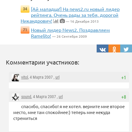
[Ай маладца!] На news2.ru новый лидер
34
рейтинга. Очень рады за тебя, дорогой
Никандрович!
— 16 Декабря 2013
Новый лидер News2. Поздравляем
71
Ramelito!
— 26 Сентября 2009
Комментарии участников:
vitol
, 4 Марта 2007 ,
url
+1
sound
, 4 Марта 2007 ,
url
+8
спасибо, спасибо! я не хотел. верните мне второе
место, мне там спокойнее:) теперь мне некуда
стремиться