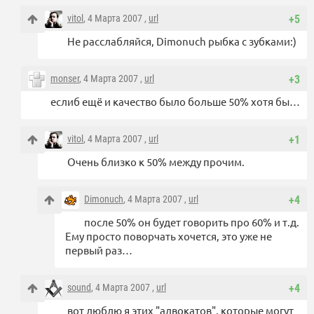
vitol
, 4 Марта 2007 ,
url
+5
Не расслабляйся, Dimonuch рыбка с зубками:)
monser
, 4 Марта 2007 ,
url
+3
еслиб ещё и качество было больше 50% хотя бы…
vitol
, 4 Марта 2007 ,
url
+1
Очень близко к 50% между прочим.
Dimonuch
, 4 Марта 2007 ,
url
+4
после 50% он будет говорить про 60% и т.д.
Ему просто поворчать хочется, это уже не
первый раз…
sound
, 4 Марта 2007 ,
url
+4
вот люблю я этих "адвокатов", которые могут