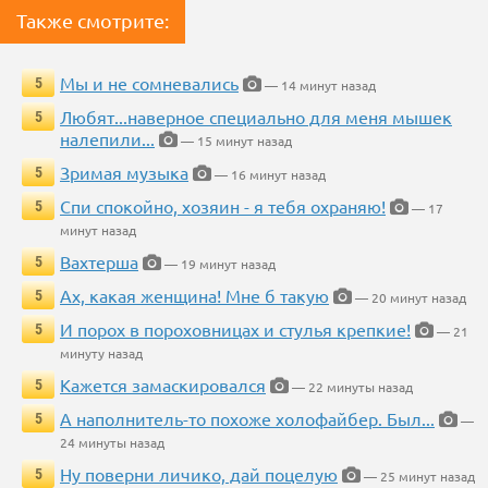
Также смотрите:
Мы и не сомневались
5
— 14 минут назад
Любят...наверное специально для меня мышек
5
налепили...
— 15 минут назад
Зримая музыка
5
— 16 минут назад
Спи спокойно, хозяин - я тебя охраняю!
5
— 17
минут назад
Вахтерша
5
— 19 минут назад
Ах, какая женщина! Мне б такую
5
— 20 минут назад
И порох в пороховницах и стулья крепкие!
5
— 21
минуту назад
Кажется замаскировался
5
— 22 минуты назад
А наполнитель-то похоже холофайбер. Был...
5
—
24 минуты назад
Ну поверни личико, дай поцелую
5
— 25 минут назад