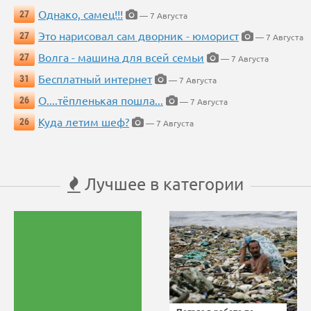
Однако, самец!!!
27
— 7 Августа
Это нарисовал сам дворник - юморист
27
— 7 Августа
Волга - машина для всей семьи
27
— 7 Августа
Бесплатный интернет
31
— 7 Августа
О....тёпленькая пошла...
26
— 7 Августа
Куда летим шеф?
26
— 7 Августа
Лучшее в категории