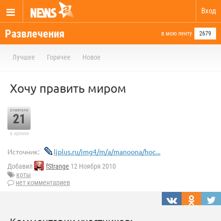
Вход
Развлечения
в мою ленту
2679
Лучшее
Горячее
Новое
Хочу править миром
отметили
21
в архиве
Источник:
ljplus.ru/img4/m/a/manoona/hoc...
Добавил
fStrange
12 Ноября 2010
коты
нет комментариев