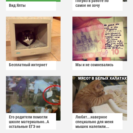
Погряз в работе по
Вид Ялты
самое не хочу
Бесплатный интернет
Мы и не сомневались
Его родители помогли
Любят...наверное
школе материально..А
специально для меня
остальные ЕГЭ не
мышек налепили...
сдадут