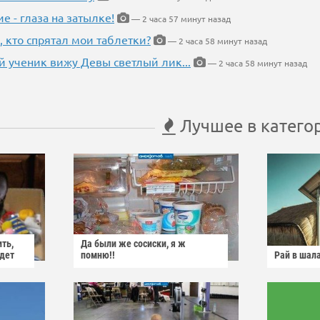
ие - глаза на затылке!
— 2 часа 57 минут назад
, кто спрятал мои таблетки?
— 2 часа 58 минут назад
 ученик вижу Девы светлый лик...
— 2 часа 58 минут назад
Лучшее в катего
ить,
Да были же сосиски, я ж
йдет
помню!!
Рай в шал