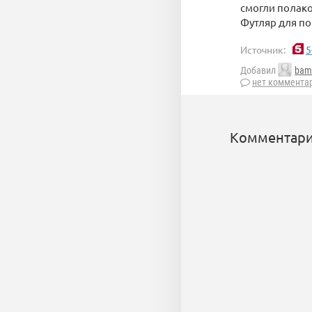
смогли полако
Футляр для по
Источник:
5
Добавил
bam
нет коммента
Комментари