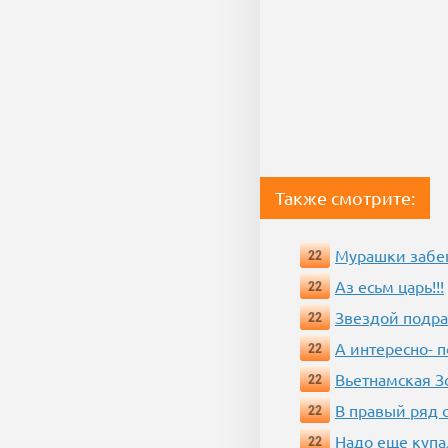
Также смотрите:
Мурашки забе
22
Аз есьм царь!!!
22
Звездой подр
22
А интересно- п
22
Вьетнамская 
22
В правый ряд 
22
Надо еще купа
22