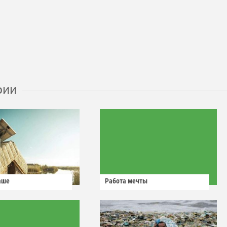
рии
аше
Работа мечты