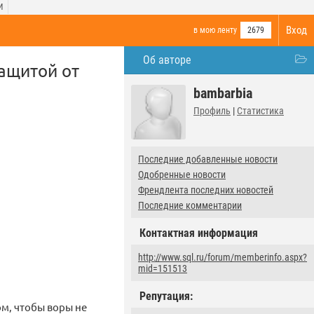
И
Вход
в мою ленту
2679
Об авторе
ащитой от
bambarbia
Профиль
|
Статистика
Последние добавленные новости
Одобренные новости
Френдлента последних новостей
Последние комментарии
Контактная информация
http://www.sql.ru/forum/memberinfo.aspx?
mid=151513
Репутация:
м, чтобы воры не