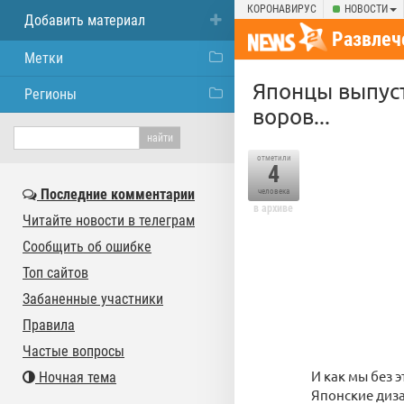
КОРОНАВИРУС
НОВОСТИ
Добавить материал
Развлеч
Метки
Японцы выпуст
Регионы
воров...
отметили
4
Последние комментарии
человека
в архиве
Читайте новости в телеграм
Сообщить об ошибке
Топ сайтов
Забаненные участники
Правила
Частые вопросы
И как мы без 
Ночная тема
Японские диза