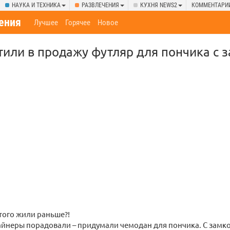
НАУКА И ТЕХНИКА
РАЗВЛЕЧЕНИЯ
КУХНЯ NEWS2
КОММЕНТАРИ
ения
Лучшее
Горячее
Новое
или в продажу футляр для пончика с з
этого жили раньше?!
йнеры порадовали – придумали чемодан для пончика. С замко