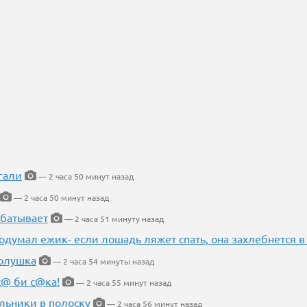
гали
— 2 часа 50 минут назад
— 2 часа 50 минут назад
абатывает
— 2 часа 51 минуту назад
одумал ежик- если лошадь ляжет спать, она захлебнется в
Золушка
— 2 часа 54 минуты назад
с@ би с@ка!
— 2 часа 55 минут назад
льники в полоску
— 2 часа 56 минут назад