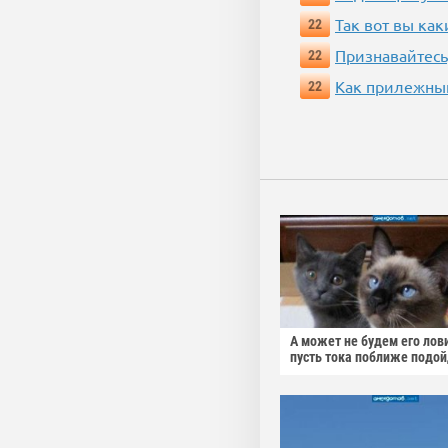
Так вот вы как
22
Признавайтесь
22
Как прилежный
22
А может не будем его лов
пусть тока поближе подо