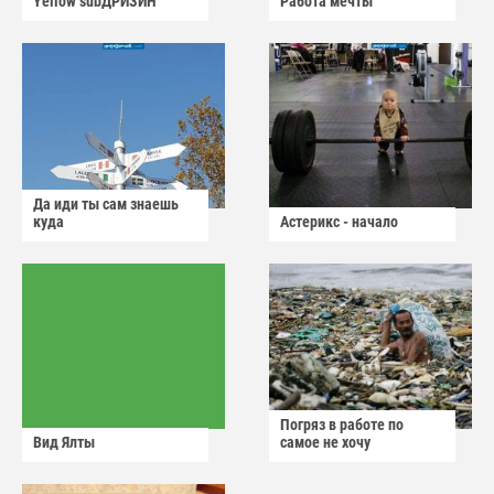
Yellow subДРИЗИН
Работа мечты
Да иди ты сам знаешь
куда
Астерикс - начало
Погряз в работе по
Вид Ялты
самое не хочу