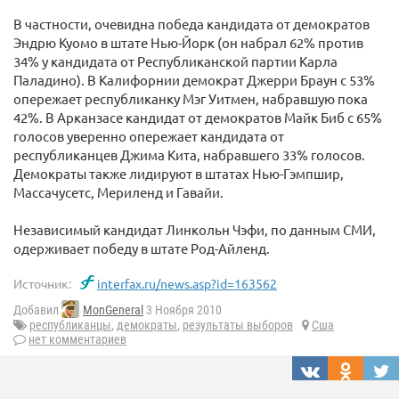
В частности, очевидна победа кандидата от демократов
Эндрю Куомо в штате Нью-Йорк (он набрал 62% против
34% у кандидата от Республиканской партии Карла
Паладино). В Калифорнии демократ Джерри Браун с 53%
опережает республиканку Мэг Уитмен, набравшую пока
42%. В Арканзасе кандидат от демократов Майк Биб с 65%
голосов уверенно опережает кандидата от
республиканцев Джима Кита, набравшего 33% голосов.
Демократы также лидируют в штатах Нью-Гэмпшир,
Массачусетс, Мериленд и Гавайи.
Независимый кандидат Линкольн Чэфи, по данным СМИ,
одерживает победу в штате Род-Айленд.
Источник:
interfax.ru/news.asp?id=163562
Добавил
MonGeneral
3 Ноября 2010
республиканцы
,
демократы
,
результаты выборов
Сша
нет комментариев