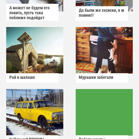
А может не будем его
Да были же сосиски, я ж
ловить, пусть тока
помню!!
поближе подойдет
Рай в шалаше
Мурашки забегали