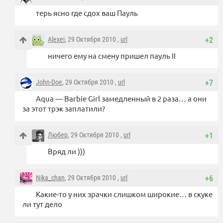
терь ясно где сдох ваш Пауль
Alexei
, 29 Октября 2010 ,
url
+2
ничего ему на смену пришел пауль II
John-Doe
, 29 Октября 2010 ,
url
+7
Aqua — Barbie Girl замедленный в 2 раза… а они
за этот трэк заплатили?
Любер
, 29 Октября 2010 ,
url
+1
Вряд ли )))
Nika_chan
, 29 Октября 2010 ,
url
+6
Какие-то у них зрачки слишком широкие… в скуке
ли тут дело