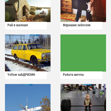
Рай в шалаше
Мурашки забегали
Yellow subДРИЗИН
Работа мечты