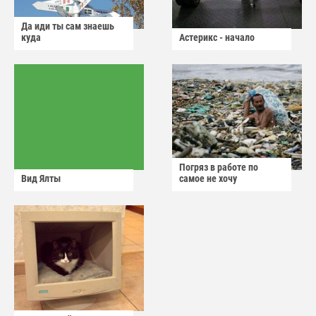
Да иди ты сам знаешь
куда
Астерикс - начало
Погряз в работе по
Вид Ялты
самое не хочу