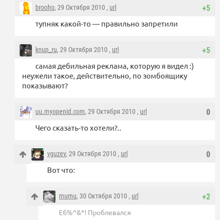
brooho
, 29 Октября 2010 ,
url
+5
тупняк какой-то — правильно запретили
knup_ru
, 29 Октября 2010 ,
url
+5
самая дебильная реклама, которую я видел :)
неужели такое, действительно, по зомбоящику
показывают?
uu.myopenid.com
, 29 Октября 2010 ,
url
0
Чего сказать-то хотели?..
vguzev
, 29 Октября 2010 ,
url
0
Вот что:
mumu
, 30 Октября 2010 ,
url
+2
Еб%^&*! Проблевался