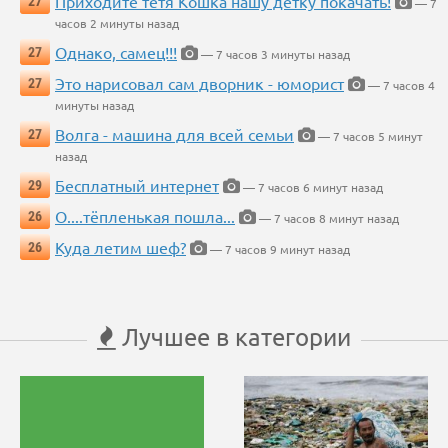
Приходите тётя Кошка нашу детку покачать!
27
— 7
часов 2 минуты назад
Однако, самец!!!
27
— 7 часов 3 минуты назад
Это нарисовал сам дворник - юморист
27
— 7 часов 4
минуты назад
Волга - машина для всей семьи
27
— 7 часов 5 минут
назад
Бесплатный интернет
29
— 7 часов 6 минут назад
О....тёпленькая пошла...
26
— 7 часов 8 минут назад
Куда летим шеф?
26
— 7 часов 9 минут назад
Лучшее в категории