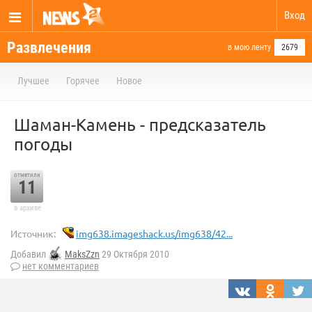
Вход
Развлечения
в мою ленту
2679
Лучшее
Горячее
Новое
Шаман-Камень - предсказатель
погоды
отметили
11
в архиве
Источник:
img638.imageshack.us/img638/42...
Добавил
MaksZzn
29 Октября 2010
нет комментариев