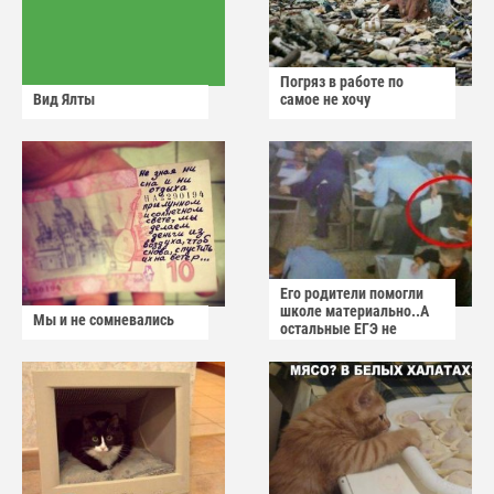
Погряз в работе по
Вид Ялты
самое не хочу
Его родители помогли
школе материально..А
Мы и не сомневались
остальные ЕГЭ не
сдадут