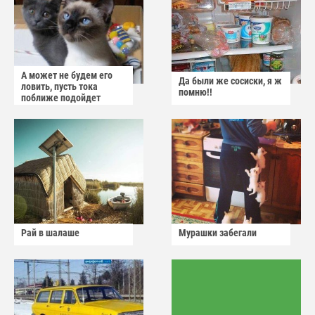
А может не будем его
Да были же сосиски, я ж
ловить, пусть тока
помню!!
поближе подойдет
Рай в шалаше
Мурашки забегали