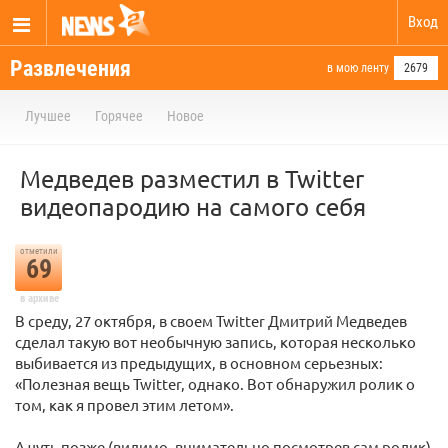
Вход
Развлечения
в мою ленту
2679
Лучшее
Горячее
Новое
Медведев разместил в Twitter
видеопародию на самого себя
отметили
69
в архиве
В среду, 27 октября, в своем Twitter Дмитрий Медведев
сделал такую вот необычную запись, которая несколько
выбивается из предыдущих, в основном серьезных:
«Полезная вещь Twitter, однако. Вот обнаружил ролик о
том, как я провел этим летом».
А чуть позже (видимо, внимательно посмотрев сам ролик)