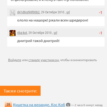
d41d8cd98f00b2
, 29 Октября 2010 ,
url
-1
ололо на машорк! ржали всем шредером!
riba-kot
, 29 Октября 2010 ,
url
-1
дмитрий такой дмитрий!
Войдите
или
станьте участником
, чтобы комментировать
Также смотрите:
Кушетка на веранде. Кос Коб
28
— 2 часа 0 минут назад