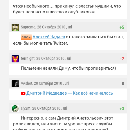
чтож необычного… прикинул с властьимущими, что
будет неопасно и весело и опубликовал.
Supreme
, 28 Октября 2010 ,
url
+5
Алексей Чадаев
от такого заикаться бы стал,
102
если бы мог читать Twitter.
terrnight
, 28 Октября 2010 ,
url
-2
Пельмени наняли Диму, чтобы пропиариться)
VAshot
, 28 Октября 2010 ,
url
0
Дмитрий Медведев — Как всё начиналось
sly2m
, 28 Октября 2010 ,
url
+3
Интересно, а сам Дмитрий Анатольевич этот
ролик видел, или чисто на уровне пресс-службы
отфильтровали, и к нему в твиттер положили?