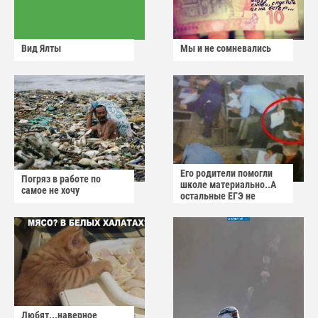
Вид Ялты
Мы и не сомневались
Его родители помогли
Погряз в работе по
школе материально..А
самое не хочу
остальные ЕГЭ не
сдадут
Любят...наверное