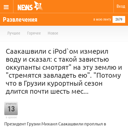
Вход
Развлечения
в мою ленту
2679
Лучшее
Горячее
Новое
Саакашвили с iPod`ом измерил
воду и сказал: с такой завистью
оккупанты смотрят" на эту землю и
"стремятся завладеть ею". "Потому
что в Грузии курортный сезон
длится почти шесть мес...
отметили
13
в архиве
Президент Грузии Михаил Саакашвили проплыл в