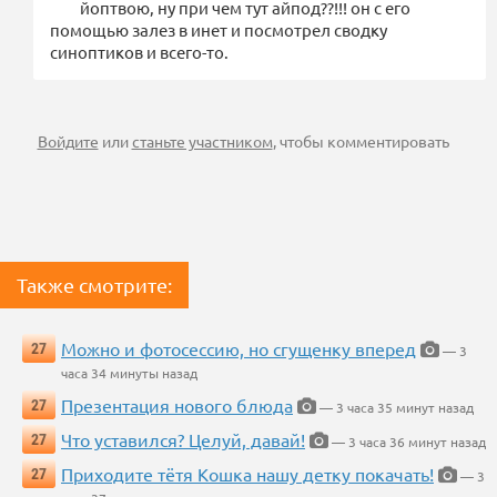
йоптвою, ну при чем тут айпод??!!! он с его
помощью залез в инет и посмотрел сводку
синоптиков и всего-то.
Войдите
или
станьте участником
, чтобы комментировать
Также смотрите:
Можно и фотосессию, но сгущенку вперед
27
— 3
часа 34 минуты назад
Презентация нового блюда
27
— 3 часа 35 минут назад
Что уставился? Целуй, давай!
27
— 3 часа 36 минут назад
Приходите тётя Кошка нашу детку покачать!
27
— 3