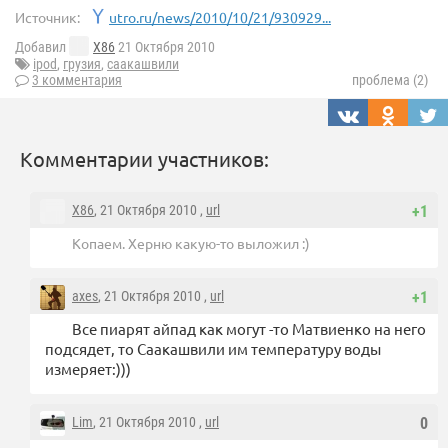
Источник:
utro.ru/news/2010/10/21/930929...
Добавил
X86
21 Октября 2010
ipod
,
грузия
,
саакашвили
3 комментария
проблема (2)
Комментарии участников:
X86
, 21 Октября 2010 ,
url
+1
Копаем. Херню какую-то выложил :)
axes
, 21 Октября 2010 ,
url
+1
Все пиарят айпад как могут -то Матвиенко на него
подсядет, то Саакашвили им температуру воды
измеряет:)))
Lim
, 21 Октября 2010 ,
url
0