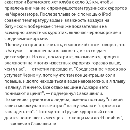
акватории Батумского яхт-клуба около 3,5 км, чтобы
привлечь внимание к преимуществам грузинских курортов
на Черном море. После заплыва он с помощью iPod
сравнил температуру воды и влажность воздуха на
батумском побережье с теми же показателями на
всемирно известных курортах, включая черноморские и
средиземноморские.
"Почему-то принято считать, и многие об этом говорят, что
в Батуми — повышенная влажность, и это создает
дискомфорт. Но вот, посмотрите, оказывается, процент
влажности на многих известных курортах гораздо выше,
чем у нас", — отметил президент. "Средиземное море явно
уступает Черному, потому что там концентрация соли
повыше, и долго находиться в воде невозможно, а я плыву
и плыву. И ничего. Все отдыхающие в Аджарии это
понимают и ценят", — подчеркнул Саакашвили.
По мнению грузинского лидера, именно поэтому "с такой
завистью оккупанты смотрят" на эту землю и "стремятся
завладеть ею". "Потому что в Грузии курортный сезон
длится почти шесть месяцев — с конца мая до 11 ноября",
— заключил Саакашвили.