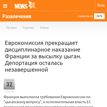
Вход
Развлечения
в мою ленту
2679
Лучшее
Горячее
Новое
Еврокомиссия прекращает
дисциплинарное наказание
Франции за высылку цыган.
Депортация осталась
незавершенной
отметили
32
в архиве
Франция выполнила требования Еврокомиссии по
"цыганскому вопросу", и исполнительная власть ЕС
прекращает процедуру дисциплинарного наказания