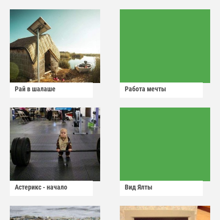
Рай в шалаше
Работа мечты
Астерикс - начало
Вид Ялты