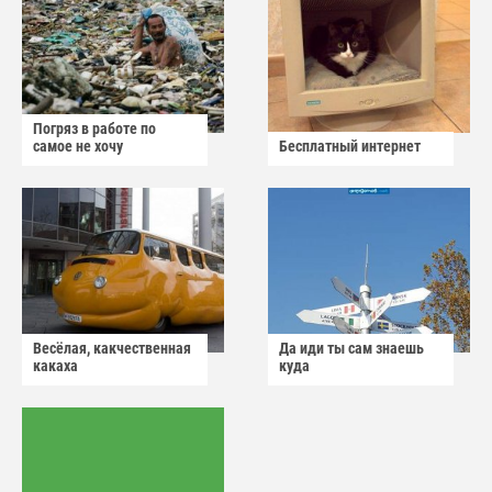
Погряз в работе по
самое не хочу
Бесплатный интернет
Весёлая, какчественная
Да иди ты сам знаешь
какаха
куда