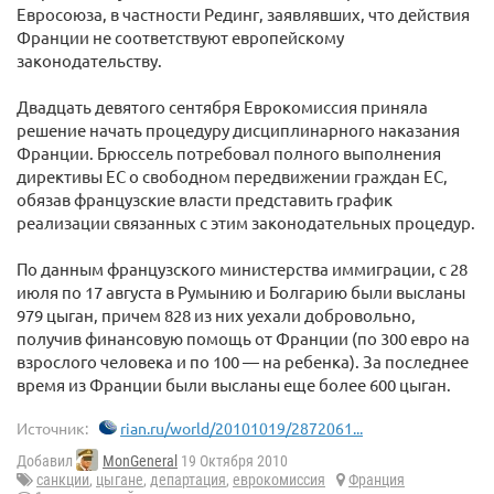
Евросоюза, в частности Рединг, заявлявших, что действия
Франции не соответствуют европейскому
законодательству.
Двадцать девятого сентября Еврокомиссия приняла
решение начать процедуру дисциплинарного наказания
Франции. Брюссель потребовал полного выполнения
директивы ЕС о свободном передвижении граждан ЕС,
обязав французские власти представить график
реализации связанных с этим законодательных процедур.
По данным французского министерства иммиграции, с 28
июля по 17 августа в Румынию и Болгарию были высланы
979 цыган, причем 828 из них уехали добровольно,
получив финансовую помощь от Франции (по 300 евро на
взрослого человека и по 100 — на ребенка). За последнее
время из Франции были высланы еще более 600 цыган.
Источник:
rian.ru/world/20101019/2872061...
Добавил
MonGeneral
19 Октября 2010
санкции
,
цыгане
,
департация
,
еврокомиссия
Франция