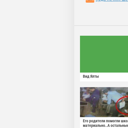
Вид Ялты
Его родители помогли шко
материально..А остальны