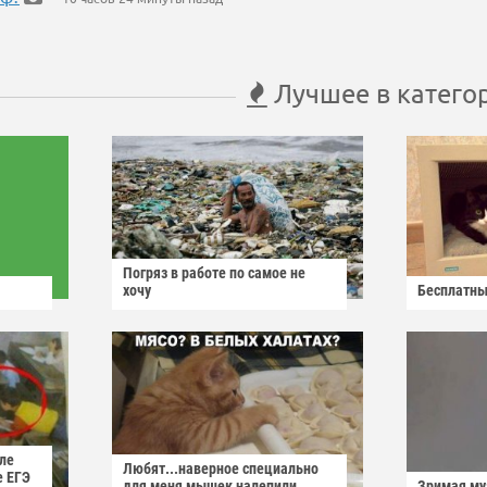
Лучшее в катего
Погряз в работе по самое не
хочу
Бесплатны
ле
Любят...наверное специально
е ЕГЭ
для меня мышек налепили...
Зримая м