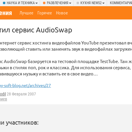
НАУКА И ТЕХНИКА
РАЗВЛЕЧЕНИЯ
КУХНЯ NEWS2
КОММЕНТАРИ
ения
Лучшее
Горячее
Новое
тил сервис AudioSwap
тернет сервис хостинга видеофайлов YouTube презентовал вч
зволяющий ставить или заменять звук в видеофайлах загруже
ис AudioSwap базируется на тестовой площадке TestTube. Там 
ыки в стилях поп, рок и классика. Для использования сервиса
вившуюся музыку и вставить ее в свое видео…
y-soft-blog.net/archives/27
odil
28 Февраля 2007
риев
и участников: