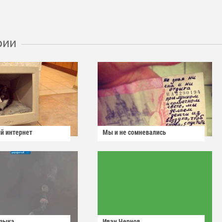
рии
й интернет
Мы и не сомневались
узыка
Иван Чернов