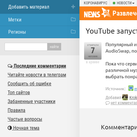
КОРОНАВИРУС
НОВОСТИ
Добавить материал
Развлеч
Метки
YouTube запус
Регионы
Популярный ин
отметили
7
AudioSwap, по
человек
в архиве
Пока что серв
Последние комментарии
различной муз
Читайте новости в телеграм
выбрать понра
Сообщить об ошибке
Источник:
m
Топ сайтов
Добавил
Krok
Забаненные участники
нет коммента
Правила
Частые вопросы
Комментари
Ночная тема