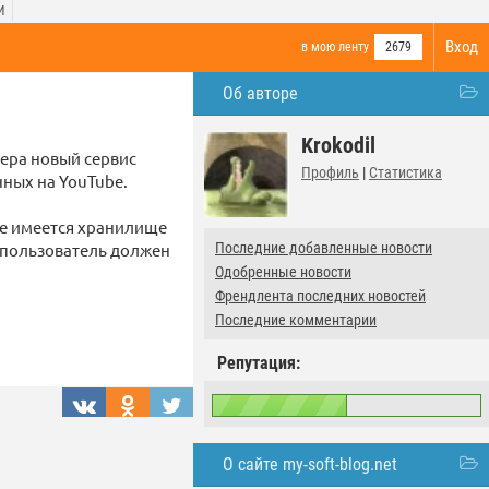
И
Вход
в мою ленту
2679
Об авторе
Krokodil
ера новый сервис
Профиль
|
Статистика
нных на YouTube.
же имеется хранилище
, пользователь должен
Последние добавленные новости
Одобренные новости
Френдлента последних новостей
Последние комментарии
Репутация:
О сайте my-soft-blog.net