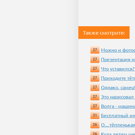
Также смотрите:
Можно и фотос
27
Презентация 
27
Что уставился?
27
Приходите тёт
27
Однако, самец!
27
Это нарисовал
27
Волга - машин
27
Бесплатный ин
31
О....тёпленькая
26
Куда летим ш
26