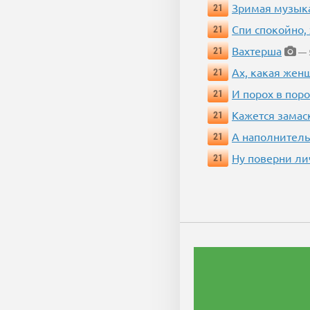
Зримая музык
21
Спи спокойно, 
21
Вахтерша
21
— 5
Ах, какая жен
21
И порох в поро
21
Кажется замас
21
А наполнитель
21
Ну поверни ли
21