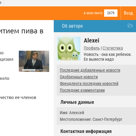
И
Вход
в мою ленту
2679
Об авторе
итием пива в
Alexei
Профиль
|
Статистика
мо
Новость - она как ребенок.
кцизам
Ее вывести надо
Последние добавленные новости
Одобренные новости
нило
Френдлента последних новостей
Последние комментарии
чество ее членов
Личные данные
Имя: Алексей
Местоположение: Санкт-Петербург
Контактная информация