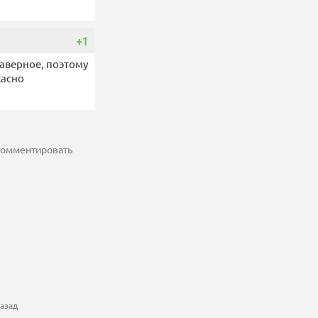
+1
аверное, поэтому
жасно
 комментировать
азад