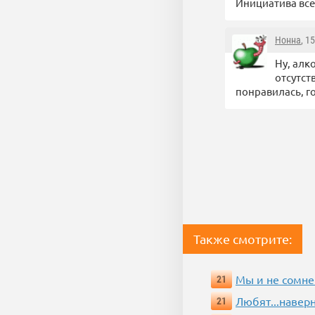
Инициатива все
Нонна
, 1
Ну, алк
отсутст
понравилась, г
Также смотрите:
Мы и не сомне
21
Любят...навер
21