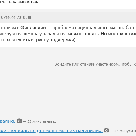
гда наказывается.
5 Октября 2010 ,
url
оголизм в Финляндии — проблема национального масштаба, н
вие чувства юмора у начальства можно понять. Но мне шутка у
отова вступить в группу поддержки)
Войдите
или
станьте участником
, чтобы
вались
— 53 минуты назад
ное специально для меня мышек налепили...
— 54 минуты н