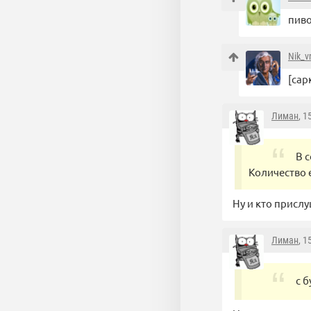
пиво
Nik_vr
[сар
Лиман
, 1
В 
Количество 
Ну и кто присл
Лиман
, 1
с 