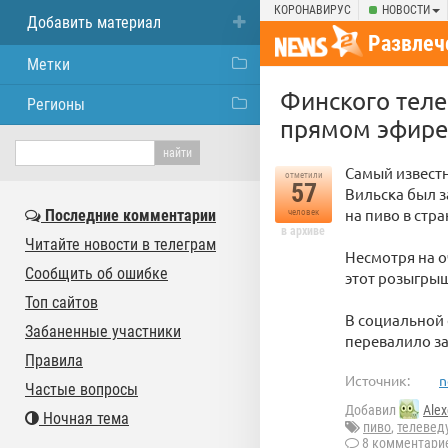
КОРОНАВИРУС
НОВОСТИ
Добавить материал
Развлеч
Метки
Финского теле
Регионы
прямом эфире
Самый извест
отметили
57
Вильска был з
на пиво в стр
Последние комментарии
человек
в архиве
Читайте новости в телеграм
Несмотря на 
Сообщить об ошибке
этот розыгрыш
Топ сайтов
В социальной 
Забаненные участники
перевалило за
Правила
Источник:
n
Частые вопросы
Добавил
Alex
Ночная тема
пиво
,
телевед
8 комментари