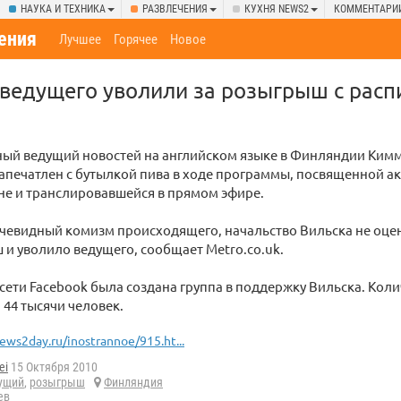
НАУКА И ТЕХНИКА
РАЗВЛЕЧЕНИЯ
КУХНЯ NEWS2
КОММЕНТАРИ
ения
Лучшее
Горячее
Новое
ведущего уволили за розыгрыш с расп
ный ведущий новостей на английском языке в Финляндии Ким
апечатлен с бутылкой пива в ходе программы, посвященной а
ане и транслировавшейся в прямом эфире.
очевидный комизм происходящего, начальство Вильска не оце
 и уволило ведущего, сообщает Metro.co.uk.
сети Facebook была создана группа в поддержку Вильска. Коли
 44 тысячи человек.
ews2day.ru/inostrannoe/915.ht...
ei
15 Октября 2010
ущий
,
розыгрыш
Финляндия
ев