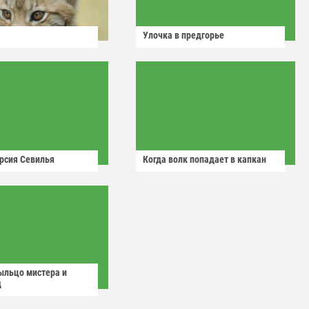
Улочка в предгорье
рсия Севилья
Когда волк попадает в капкан
ыльцо мистера и
д