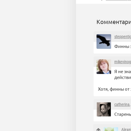
Комментари
steppenti
Финны 
mikevinog
Я не зн
действи
Хотя, финны от 
catherina
Старень
Alexe