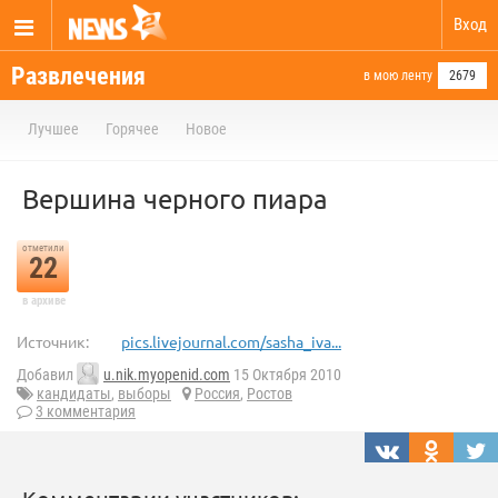
Вход
Развлечения
в мою ленту
2679
Лучшее
Горячее
Новое
Вершина черного пиара
отметили
22
в архиве
Источник:
pics.livejournal.com/sasha_iva...
Добавил
u.nik.myopenid.com
15 Октября 2010
кандидаты
,
выборы
Россия
,
Ростов
3 комментария