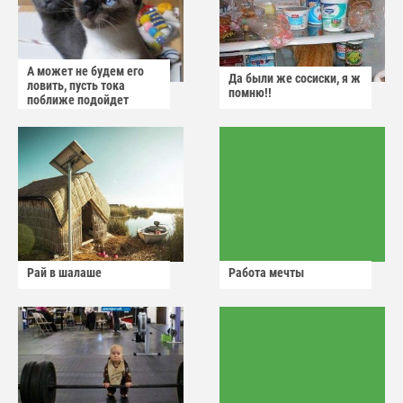
А может не будем его
Да были же сосиски, я ж
ловить, пусть тока
помню!!
поближе подойдет
Рай в шалаше
Работа мечты