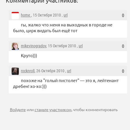
Комментарии участников:
home
, 15 Октября 2010 ,
url
0
гы, жалко что меня на выходных в городе не
было, цирк видать был ещё тот
mikevinogradov
, 15 Октября 2010 ,
url
0
Круто)))
rocknroll
, 26 Октября 2010 ,
url
0
похоже на "голый пистолет" — это я, лейтенант
дребен! хо-хо:)))
Войдите
или
станьте участником
, чтобы комментировать