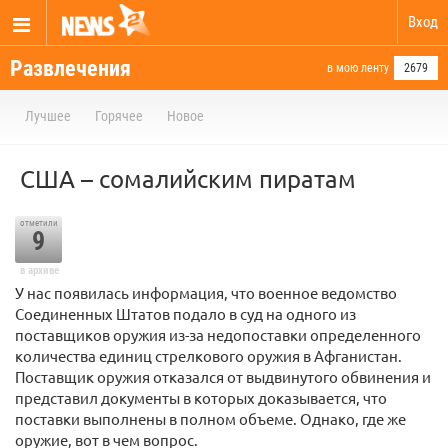
Вход
Развлечения
в мою ленту
2679
Лучшее
Горячее
Новое
США – сомалийским пиратам
отметили
9
в архиве
У нас появилась информация, что военное ведомство
Соединенных Штатов подало в суд на одного из
поставщиков оружия из-за недопоставки определенного
количества единиц стрелкового оружия в Афганистан.
Поставщик оружия отказался от выдвинутого обвинения и
представил документы в которых доказывается, что
поставки выполнены в полном объеме. Однако, где же
оружие, вот в чем вопрос.