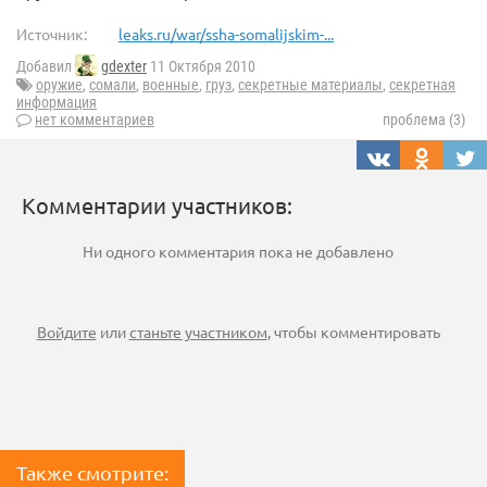
Источник:
leaks.ru/war/ssha-somalijskim-...
Добавил
gdexter
11 Октября 2010
оружие
,
сомали
,
военные
,
груз
,
секретные материалы
,
секретная
информация
нет комментариев
проблема (3)
Комментарии участников:
Ни одного комментария пока не добавлено
Войдите
или
станьте участником
, чтобы комментировать
Также смотрите: