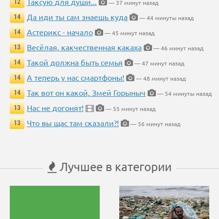
Таксую для души...
12
— 37 минут назад
Да иди ты сам знаешь куда
14
— 44 минуты назад
Астерикс - начало
14
— 45 минут назад
Весёлая, какчественная какаха
13
— 46 минут назад
Такой должна быть семья
14
— 47 минут назад
А теперь у нас смартфоны!
14
— 48 минут назад
Так вот он какой, Змей Горыныч
14
— 54 минуты назад
Нас не догонят!
13
— 55 минут назад
Что вы щас там сказали?!
13
— 56 минут назад
Лучшее в категории