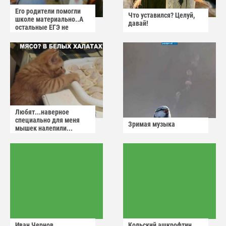
Его родители помогли
Что уставился? Целуй,
школе материально..А
давай!
остальные ЕГЭ не
сдадут
Любят...наверное
специально для меня
Зримая музыка
мышек налепили...
Иван Чернов
Кольский ашкрофтин