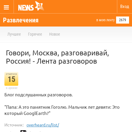
Вход
Развлечения
в мою ленту
2679
Лучшее
Горячее
Новое
Говори, Москва, разговаривай,
Россия! - Лента разговоров
отметили
15
в архиве
Блог подслушанных разговоров.
"Папа: А это памятник Гоголю. Мальчик лет девяти: Это
который GooglEarth?"
Источник:
overheard.ru/list/