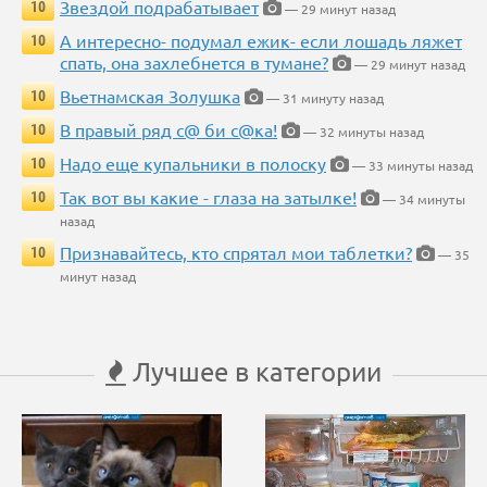
Звездой подрабатывает
10
— 29 минут назад
А интересно- подумал ежик- если лошадь ляжет
10
спать, она захлебнется в тумане?
— 29 минут назад
Вьетнамская Золушка
10
— 31 минуту назад
В правый ряд с@ би с@ка!
10
— 32 минуты назад
Надо еще купальники в полоску
10
— 33 минуты назад
Так вот вы какие - глаза на затылке!
10
— 34 минуты
назад
Признавайтесь, кто спрятал мои таблетки?
10
— 35
минут назад
Лучшее в категории