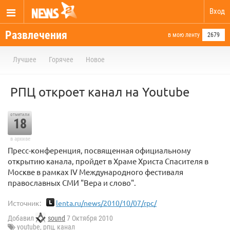
Вход
Развлечения
в мою ленту
2679
Лучшее
Горячее
Новое
РПЦ откроет канал на Youtube
отметили
18
в архиве
Пресс-конференция, посвященная официальному
открытию канала, пройдет в Храме Христа Спасителя в
Москве в рамках IV Международного фестиваля
православных СМИ "Вера и слово".
Источник:
lenta.ru/news/2010/10/07/rpc/
Добавил
sound
7 Октября 2010
youtube
,
рпц
,
канал