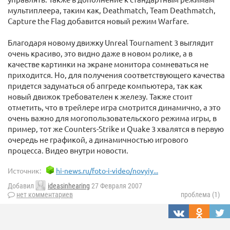
мультиплеера, таким как, Deathmatch, Team Deathmatch,
Capture the Flag добавится новый режим Warfare.
Благодаря новому движку Unreal Tournament 3 выглядит
очень красиво, это видно даже в новом ролике, а в
качестве картинки на экране монитора сомневаться не
приходится. Но, для получения соответствующего качества
придется задуматься об апгреде компьютера, так как
новый движок требователен к железу. Также стоит
отметить, что в трейлере игра смотрится динамично, а это
очень важно для могопользовательского режима игры, в
пример, тот же Counters-Strike и Quake 3 хвалятся в первую
очередь не графикой, а динамичностью игрового
процесса. Видео внутри новости.
Источник:
hi-news.ru/foto-i-video/novyiy...
Добавил
ideasinhearing
27 Февраля 2007
нет комментариев
проблема (1)