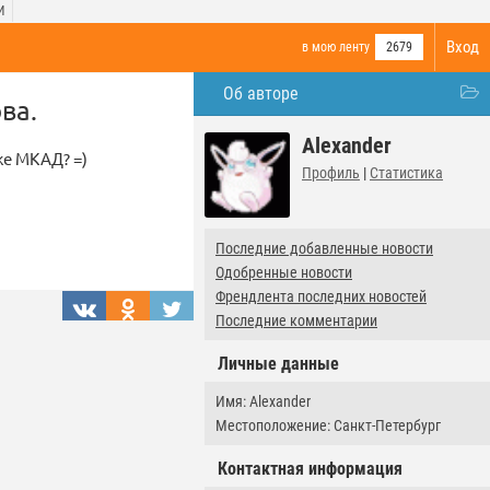
И
Вход
в мою ленту
2679
Об авторе
ва.
Alexander
же МКАД? =)
Профиль
|
Статистика
Последние добавленные новости
Одобренные новости
Френдлента последних новостей
Последние комментарии
Личные данные
Имя: Alexander
Местоположение: Санкт-Петербург
Контактная информация