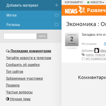
КОРОНАВИРУС
НОВОСТИ
Добавить материал
Развлеч
Метки
Экономика : О
Регионы
Загадка: кто и
отметили
2
Источник:
f
человека
в архиве
Последние комментарии
Добавил
Alex
юмор
,
лужков
Читайте новости в телеграм
нет коммента
Сообщить об ошибке
Топ сайтов
Комментари
Забаненные участники
Правила
Частые вопросы
Ночная тема