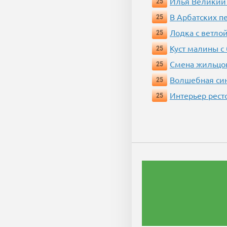
Илья Великий
25
В Арбатских п
25
Лодка с ветло
25
Куст малины с
25
Смена жильцо
25
Волшебная си
25
Интерьер рест
25