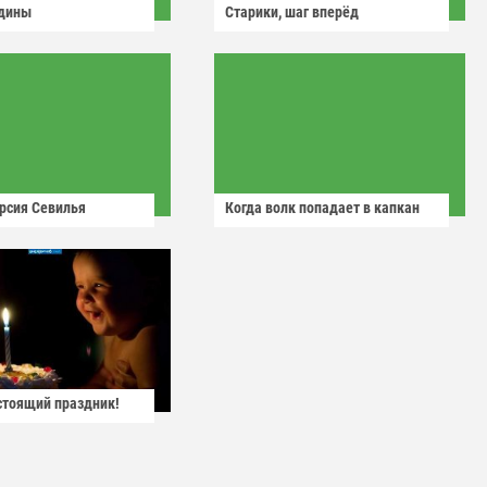
одины
Старики, шаг вперёд
рсия Севилья
Когда волк попадает в капкан
астоящий праздник!