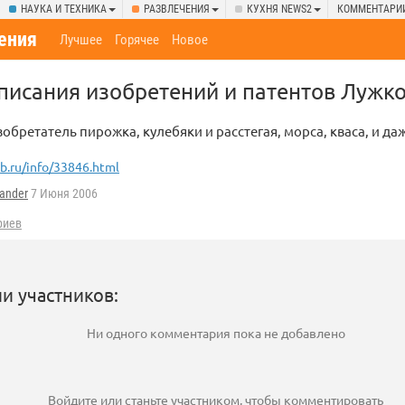
НАУКА И ТЕХНИКА
РАЗВЛЕЧЕНИЯ
КУХНЯ NEWS2
КОММЕНТАРИ
ения
Лучшее
Горячее
Новое
писания изобретений и патентов Лужко
зобретатель пирожка, кулебяки и расстегая, морса, кваса, и да
lb.ru/info/33846.html
ander
7 Июня 2006
риев
и участников:
Ни одного комментария пока не добавлено
Войдите
или
станьте участником
, чтобы комментировать