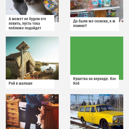
А может не будем его
Да были же сосиски, я ж
ловить, пусть тока
помню!!
поближе подойдет
Кушетка на веранде. Кос
Рай в шалаше
Коб