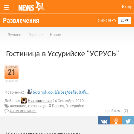
Вход
Развлечения
в мою ленту
2679
Лучшее
Горячее
Новое
Гостиница в Уссурийске "УСРУСЬ"
отметили
21
в архиве
Источник:
botinok.co.il/sites/default/fi...
Добавил
Никандрович
14 Сентября 2010
название
,
гостиница
Россия
,
Уссурийск
4 комментария
проблема (2)