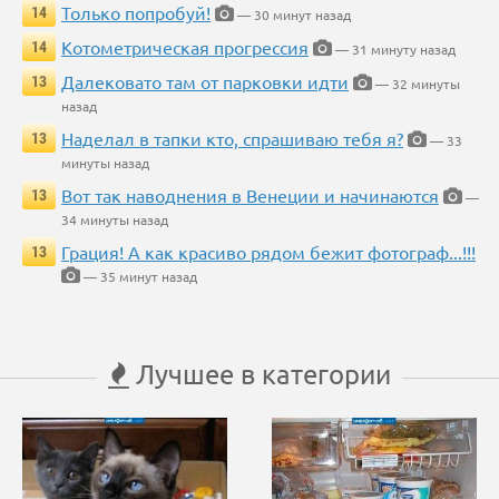
Только попробуй!
14
— 30 минут назад
Котометрическая прогрессия
14
— 31 минуту назад
Далековато там от парковки идти
13
— 32 минуты
назад
Наделал в тапки кто, спрашиваю тебя я?
13
— 33
минуты назад
Вот так наводнения в Венеции и начинаются
13
—
34 минуты назад
Грация! А как красиво рядом бежит фотограф...!!!
13
— 35 минут назад
Лучшее в категории