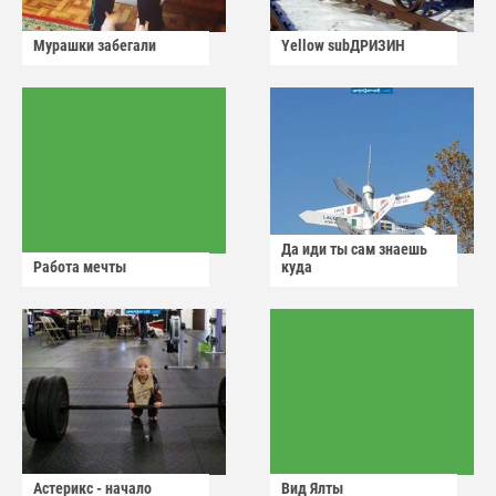
Мурашки забегали
Yellow subДРИЗИН
Да иди ты сам знаешь
Работа мечты
куда
Астерикс - начало
Вид Ялты