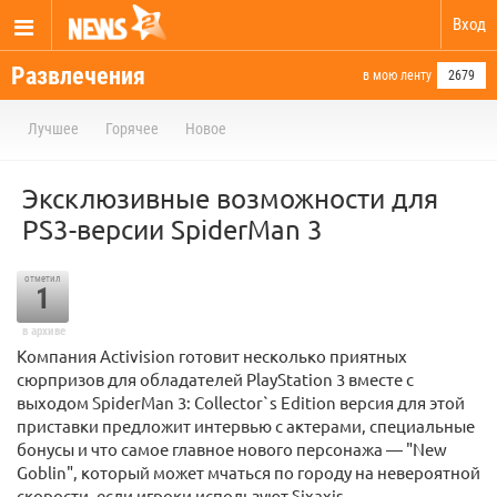
Вход
Развлечения
в мою ленту
2679
Лучшее
Горячее
Новое
Эксклюзивные возможности для
PS3-версии SpiderMan 3
отметил
1
в архиве
Компания Activision готовит несколько приятных
сюрпризов для обладателей PlayStation 3 вместе с
выходом SpiderMan 3: Collector`s Edition версия для этой
приставки предложит интервью с актерами, специальные
бонусы и что самое главное нового персонажа — "New
Goblin", который может мчаться по городу на невероятной
скорости, если игроки используют Sixaxis...