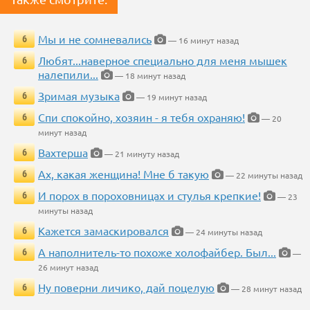
Мы и не сомневались
6
— 16 минут назад
Любят...наверное специально для меня мышек
6
налепили...
— 18 минут назад
Зримая музыка
6
— 19 минут назад
Спи спокойно, хозяин - я тебя охраняю!
6
— 20
минут назад
Вахтерша
6
— 21 минуту назад
Ах, какая женщина! Мне б такую
6
— 22 минуты назад
И порох в пороховницах и стулья крепкие!
6
— 23
минуты назад
Кажется замаскировался
6
— 24 минуты назад
А наполнитель-то похоже холофайбер. Был...
6
—
26 минут назад
Ну поверни личико, дай поцелую
6
— 28 минут назад