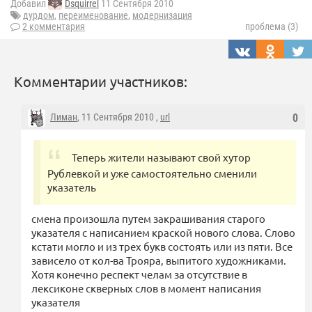
Добавил
Dsquirrel
11 Сентября 2010
дурдом
,
переименование
,
модернизация
2 комментария
проблема (3)
Комментарии участников:
Лиман
, 11 Сентября 2010 ,
url
0
Теперь жители называют свой хутор
Рублевкой и уже самостоятельно сменили
указатель
смена произошла путем закрашивания старого
указателя с написанием краской нового слова. Слово
кстати могло и из трех букв состоять или из пяти. Все
зависело от кол-ва Трояра, выпитого художниками.
Хотя конечно респект челам за отсутствие в
лексиконе скверных слов в момент написания
указателя