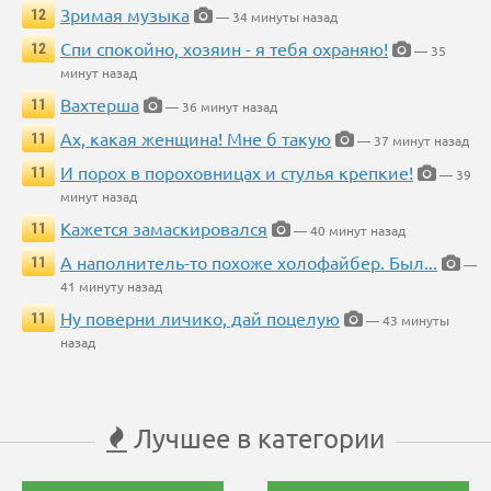
Зримая музыка
12
— 34 минуты назад
Спи спокойно, хозяин - я тебя охраняю!
12
— 35
минут назад
Вахтерша
11
— 36 минут назад
Ах, какая женщина! Мне б такую
11
— 37 минут назад
И порох в пороховницах и стулья крепкие!
11
— 39
минут назад
Кажется замаскировался
11
— 40 минут назад
А наполнитель-то похоже холофайбер. Был...
11
—
41 минуту назад
Ну поверни личико, дай поцелую
11
— 43 минуты
назад
Лучшее в категории