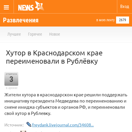
Вход
Развлечения
в мою ленту
2679
Лучшее
Горячее
Новое
Хутор в Краснодарском крае
переименовали в Рублёвку
отметили
3
в архиве
Жители хутора в краснодарском крае решили поддержать
инициативу президента Медведева по переименованию и
смене имиджа субъектов и органов РФ, и переименовали
свой хутор в Рублевку.
Источник:
freydank.livejournal.com/34608...