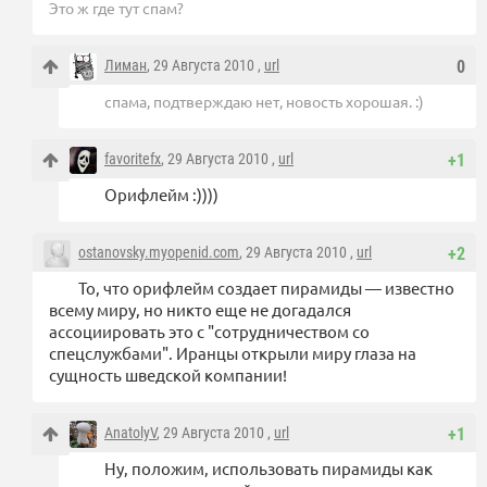
Это ж где тут спам?
Лиман
, 29 Августа 2010 ,
url
0
спама, подтверждаю нет, новость хорошая. :)
favoritefx
, 29 Августа 2010 ,
url
+1
Орифлейм :))))
ostanovsky.myopenid.com
, 29 Августа 2010 ,
url
+2
То, что орифлейм создает пирамиды — известно
всему миру, но никто еще не догадался
ассоциировать это с "сотрудничеством со
спецслужбами". Иранцы открыли миру глаза на
сущность шведской компании!
AnatolyV
, 29 Августа 2010 ,
url
+1
Ну, положим, использовать пирамиды как