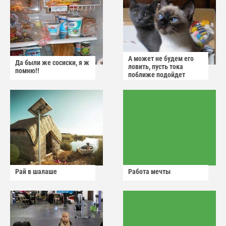
А может не будем его
Да были же сосиски, я ж
ловить, пусть тока
помню!!
поближе подойдет
Рай в шалаше
Работа мечты