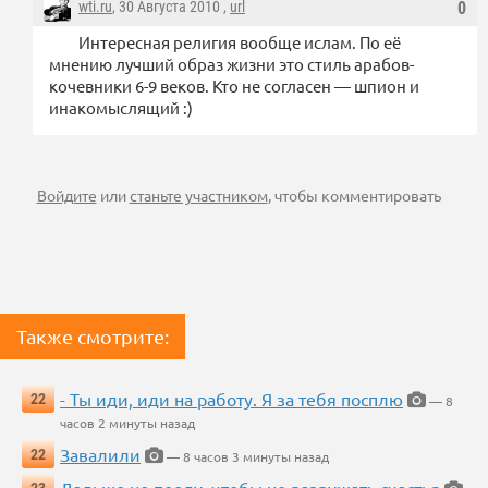
wti.ru
, 30 Августа 2010 ,
url
0
Интересная религия вообще ислам. По её
мнению лучший образ жизни это стиль арабов-
кочевники 6-9 веков. Кто не согласен — шпион и
инакомыслящий :)
Войдите
или
станьте участником
, чтобы комментировать
Также смотрите:
- Ты иди, иди на работу. Я за тебя посплю
22
— 8
часов 2 минуты назад
Завалили
22
— 8 часов 3 минуты назад
Дальше не поеду, чтобы не разрушать счастья
23