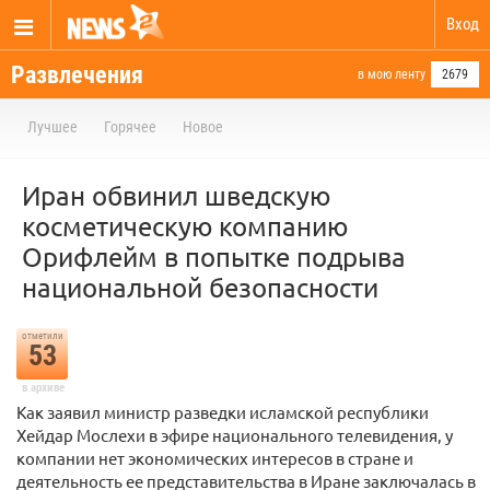
Вход
Развлечения
в мою ленту
2679
Лучшее
Горячее
Новое
Иран обвинил шведскую
косметическую компанию
Орифлейм в попытке подрыва
национальной безопасности
отметили
53
в архиве
Как заявил министр разведки исламской республики
Хейдар Мослехи в эфире национального телевидения, у
компании нет экономических интересов в стране и
деятельность ее представительства в Иране заключалась в