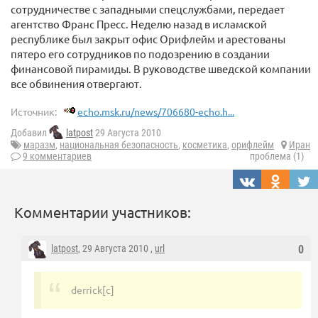
сотрудничестве с западными спецслужбами, передает
агентство Франс Пресс. Неделю назад в исламской
республике был закрыт офис Орифлейм и арестованы
пятеро его сотрудников по подозрению в создании
финансовой пирамиды. В руководстве шведской компании
все обвинения отвергают.
Источник:
echo.msk.ru/news/706680-echo.h...
Добавил
latpost
29 Августа 2010
маразм
,
национальная безопасность
,
косметика
,
орифлейм
Иран
9 комментариев
проблема (1)
Комментарии участников:
latpost
, 29 Августа 2010 ,
url
0
derrick[с]