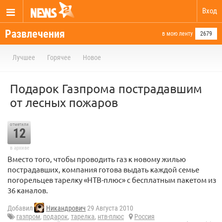
Вход
Развлечения
в мою ленту
2679
Лучшее
Горячее
Новое
Подарок Газпрома пострадавшим
от лесных пожаров
отметили
12
в архиве
Вместо того, чтобы проводить газ к новому жилью
пострадавших, компания готова выдать каждой семье
погорельцев тарелку «НТВ-плюс» с бесплатным пакетом из
36 каналов.
Добавил
Никандрович
29 Августа 2010
газпром
,
подарок
,
тарелка
,
нтв-плюс
Россия