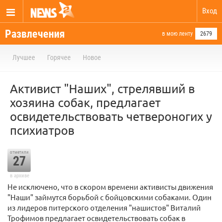
Вход
Развлечения
в мою ленту
2679
Лучшее
Горячее
Новое
Активист "Наших", стрелявший в
хозяина собак, предлагает
освидетельствовать четвероногих у
психиатров
отметили
27
в архиве
Не исключено, что в скором времени активисты движения
"Наши" займутся борьбой с бойцовскими собаками. Один
из лидеров питерского отделения "нашистов" Виталий
Трофимов предлагает освидетельствовать собак в