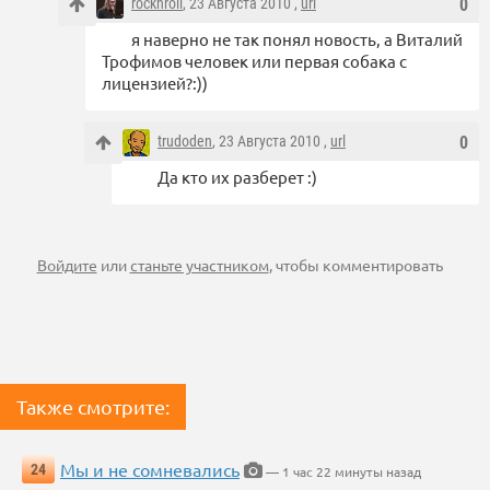
rocknroll
, 23 Августа 2010 ,
url
0
я наверно не так понял новость, а Виталий
Трофимов человек или первая собака с
лицензией?:))
trudoden
, 23 Августа 2010 ,
url
0
Да кто их разберет :)
Войдите
или
станьте участником
, чтобы комментировать
Также смотрите:
Мы и не сомневались
24
— 1 час 22 минуты назад