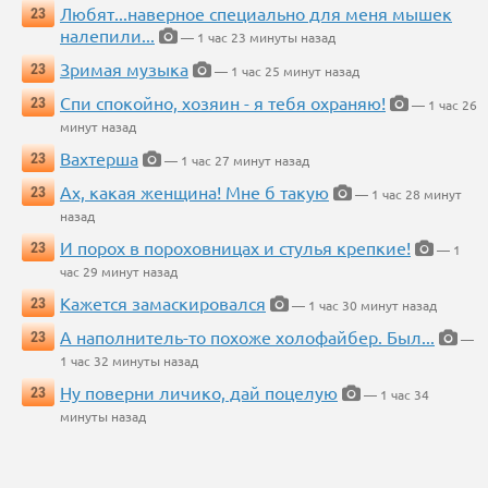
Любят...наверное специально для меня мышек
23
налепили...
— 1 час 23 минуты назад
Зримая музыка
23
— 1 час 25 минут назад
Спи спокойно, хозяин - я тебя охраняю!
23
— 1 час 26
минут назад
Вахтерша
23
— 1 час 27 минут назад
Ах, какая женщина! Мне б такую
23
— 1 час 28 минут
назад
И порох в пороховницах и стулья крепкие!
23
— 1
час 29 минут назад
Кажется замаскировался
23
— 1 час 30 минут назад
А наполнитель-то похоже холофайбер. Был...
23
—
1 час 32 минуты назад
Ну поверни личико, дай поцелую
23
— 1 час 34
минуты назад