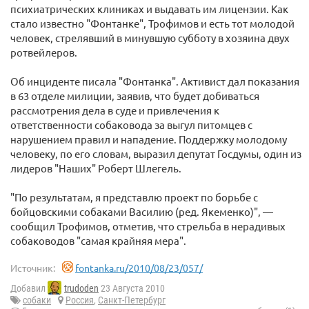
психиатрических клиниках и выдавать им лицензии. Как
стало известно "Фонтанке", Трофимов и есть тот молодой
человек, стрелявший в минувшую субботу в хозяина двух
ротвейлеров.
Об инциденте писала "Фонтанка". Активист дал показания
в 63 отделе милиции, заявив, что будет добиваться
рассмотрения дела в суде и привлечения к
ответственности собаковода за выгул питомцев с
нарушением правил и нападение. Поддержку молодому
человеку, по его словам, выразил депутат Госдумы, один из
лидеров "Наших" Роберт Шлегель.
"По результатам, я представлю проект по борьбе с
бойцовскими собаками Василию (ред. Якеменко)", —
сообщил Трофимов, отметив, что стрельба в нерадивых
собаководов "самая крайняя мера".
Источник:
fontanka.ru/2010/08/23/057/
Добавил
trudoden
23 Августа 2010
собаки
Россия
,
Санкт-Петербург