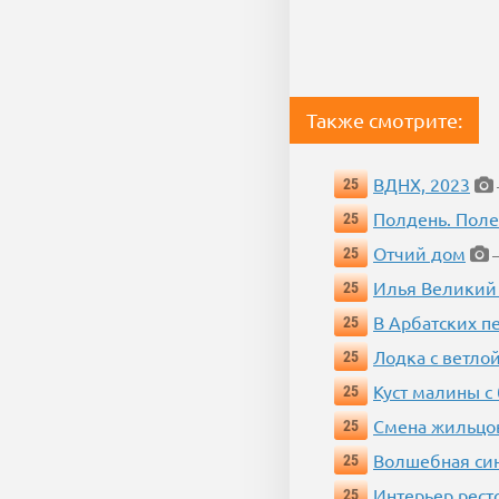
Также смотрите:
ВДНХ, 2023
25
Полдень. Пол
25
Отчий дом
25
—
Илья Великий
25
В Арбатских п
25
Лодка с ветло
25
Куст малины с
25
Смена жильцо
25
Волшебная си
25
Интерьер рест
25