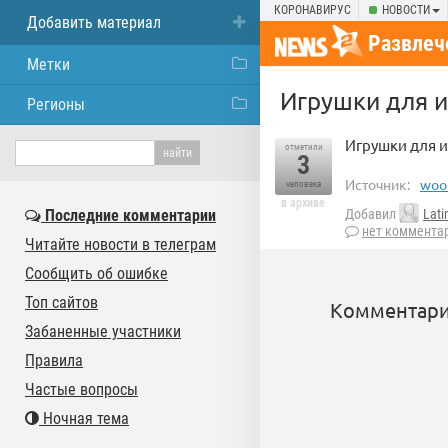
КОРОНАВИРУС
НОВОСТИ
Добавить материал
Развлеч
Метки
Игрушки для 
Регионы
Игрушки для и
отметили
3
Источник:
wool
человека
в архиве
Последние комментарии
Добавил
Lati
нет коммента
Читайте новости в телеграм
Сообщить об ошибке
Топ сайтов
Комментари
Забаненные участники
Правила
Частые вопросы
Ночная тема