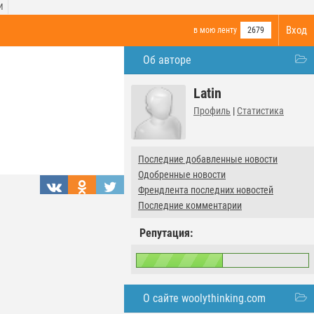
И
Вход
в мою ленту
2679
Об авторе
Latin
Профиль
|
Статистика
Последние добавленные новости
Одобренные новости
Френдлента последних новостей
Последние комментарии
Репутация:
О сайте woolythinking.com