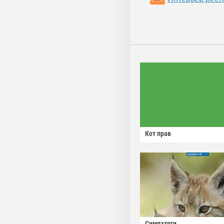
Кот прав
Симпатяги