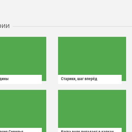
рии
одины
Старики, шаг вперёд
рсия Севилья
Когда волк попадает в капкан