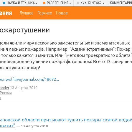
НАУКА И ТЕХНИКА
РАЗВЛЕЧЕНИЯ
КУХНЯ NEWS2
КОММЕНТАРИ
ения
Лучшее
Горячее
Новое
пожаротушении
дели явили миру несколько замечательных и знаменательных
ения лесных пожаров. Например, "Административный": Пожар
, только кажется и мнится. Или "методом троекратного облета"
 инновационне тушение пожара фотошопом. Всего 13 соверше
ов потушить пожар!
eonwolf.livejournal.com/18672...
ander
13 Августа 2010
Россия
я
ановской области призывают тушить пожары святой водой
хватит"
— 13 Августа 2010