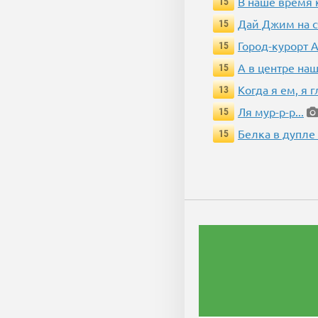
В наше время 
15
Дай Джим на с
15
Город-курорт 
15
А в центре наш
15
Когда я ем, я 
13
Ля мур-р-р...
15
Белка в дупле
15