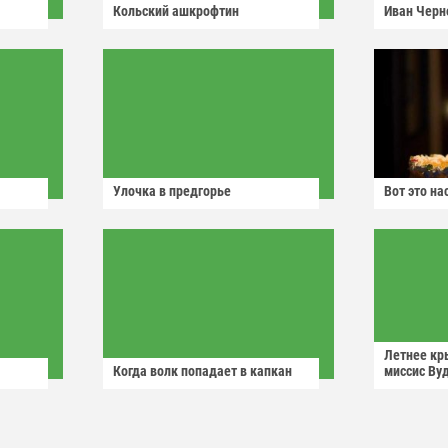
Кольский ашкрофтин
Иван Черн
Улочка в предгорье
Вот это н
Летнее кр
Когда волк попадает в капкан
миссис Ву