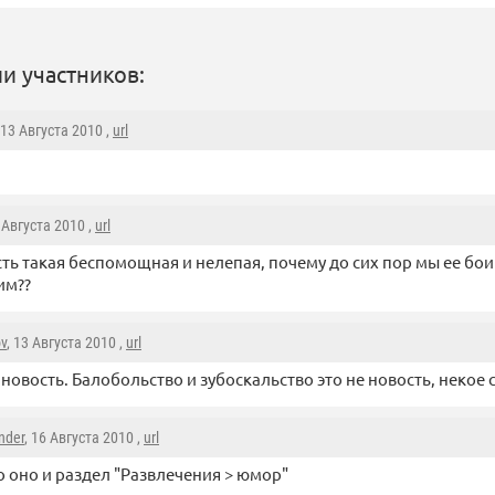
и участников:
 13 Августа 2010 ,
url
3 Августа 2010 ,
url
сть такая беспомощная и нелепая, почему до сих пор мы ее бои
им??
ov
, 13 Августа 2010 ,
url
е новость. Балобольство и зубоскальство это не новость, некое 
nder
, 16 Августа 2010 ,
url
о оно и раздел "Развлечения > юмор"