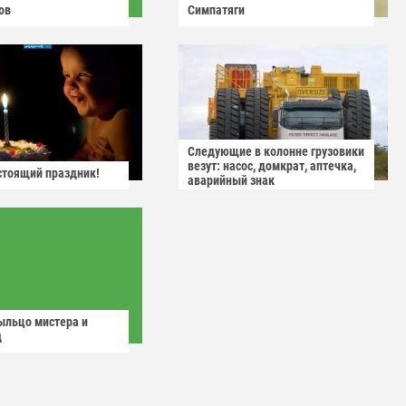
ов
Симпатяги
Следующие в колонне грузовики
везут: насос, домкрат, аптечка,
астоящий праздник!
аварийный знак
ыльцо мистера и
д