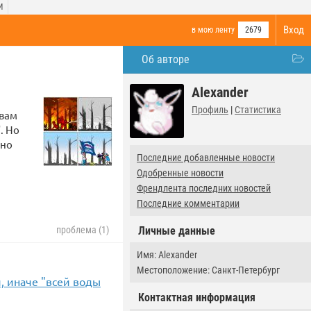
И
Вход
в мою ленту
2679
Об авторе
Alexander
Профиль
|
Статистика
 вам
. Но
нно
Последние добавленные новости
Одобренные новости
Френдлента последних новостей
Последние комментарии
Личные данные
проблема (1)
Имя: Alexander
Местоположение: Санкт-Петербург
, иначе "всей воды
Контактная информация