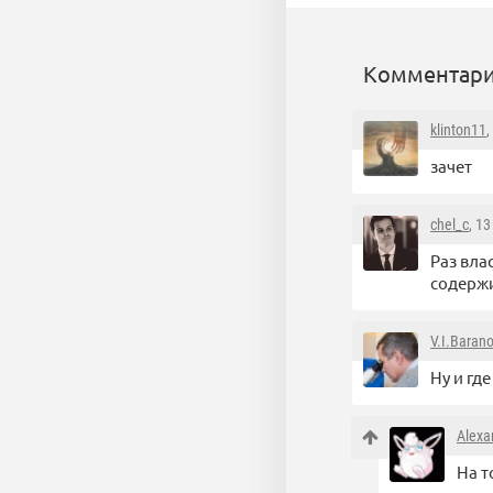
Комментари
klinton11
,
зачет
chel_c
, 1
Раз вла
содерж
V.I.Baran
Ну и гд
Alexa
На т