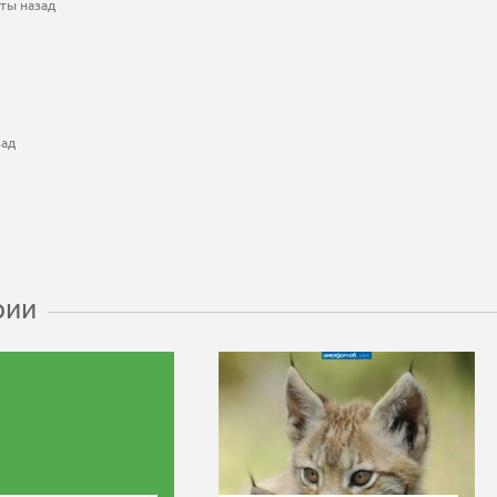
ты назад
зад
рии