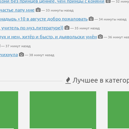
кони без принцев ценнее, чем принцы с конями
— 32 мину
частье лапу мне
— 33 минуты назад
Анадырь +10 в августе добро пожаловать
— 34 минуты назад
 учитель по муз.литературе))
— 35 минут назад
глух и нем, хитёр и быстр, и дьявольски умён
— 36 минут на
— 37 минут назад
 чихнула
— 38 минут назад
Лучшее в катего