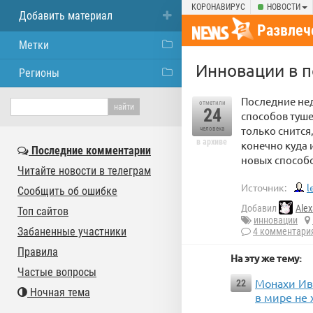
КОРОНАВИРУС
НОВОСТИ
Добавить материал
Развлеч
Метки
Инновации в 
Регионы
Последние не
отметили
24
способов туш
только снится
человека
в архиве
конечно куда
Последние комментарии
новых способ
Читайте новости в телеграм
Источник:
l
Сообщить об ошибке
Добавил
Alex
Топ сайтов
инновации
Забаненные участники
4 комментари
Правила
На эту же тему:
Частые вопросы
Монахи Ив
22
Ночная тема
в мире не 