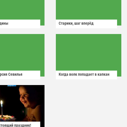
одины
Старики, шаг вперёд
рсия Севилья
Когда волк попадает в капкан
астоящий праздник!