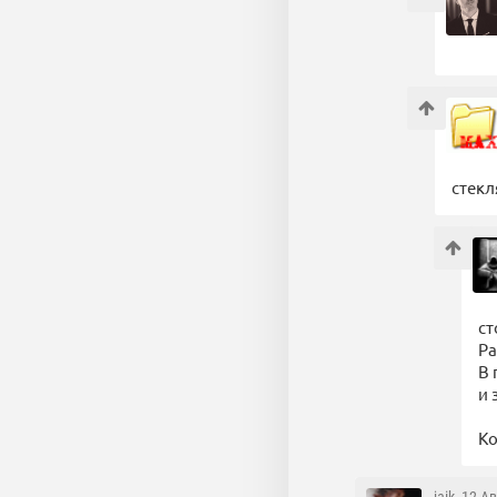
стекл
ст
Ра
В 
и 
Ко