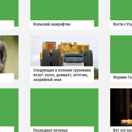
Кольский ашкрофтин
Вести с Р
Следующие в колонне грузовики
везут: насос, домкрат, аптечка,
Фермин Га
аварийный знак
Последнее печенье
Вот это н