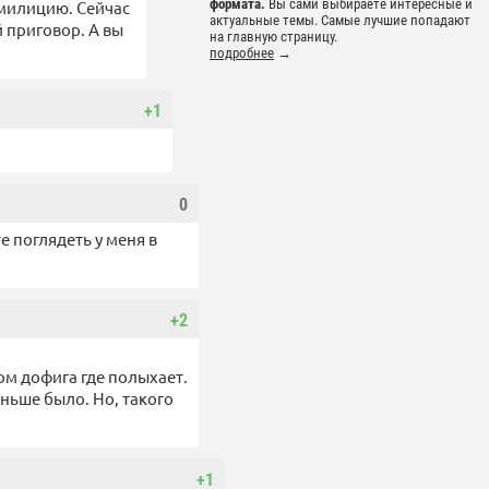
формата.
Вы сами выбираете интересные и
 милицию. Сейчас
актуальные темы. Самые лучшие попадают
 приговор. А вы
на главную страницу.
подробнее
→
+1
0
 поглядеть у меня в
+2
ом дофига где полыхает.
ньше было. Но, такого
+1