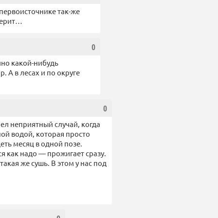
 первоисточнике так-же
верит…
0
очно какой-нибудь
. А в лесах и по округе
0
мел неприятный случай, когда
ой водой, которая просто
еть месяц в одной позе.
я как надо — прожигает сразу.
акая же сушь. В этом у нас под