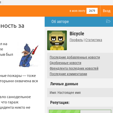
И
Вход
в мою ленту
2679
Об авторе
нность за
Bicycle
Профиль
|
Статистика
л на
ее
рыв был
Последние добавленные новости
Одобренные новости
Френдлента последних новостей
Последние комментарии
есные пожары — тоже
которыми охвачена вся
Личные данные
Имя: Настоящее имя
тало самодельное
 что гараж
Репутация:
цидента никто не