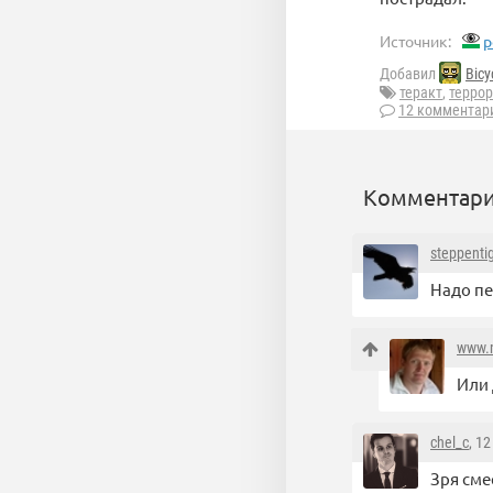
Источник:
p
Добавил
Bicy
теракт
,
террор
12 комментар
Комментари
steppenti
Надо пе
www.m
Или 
chel_c
, 1
Зря сме