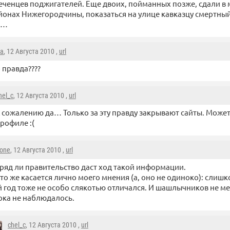
еченцев поджигателей. Еще двоих, пойманных позже, сдали в
йонах Нижегородчины, показаться на улице кавказцу смертный
я…
la
, 12 Августа 2010 ,
url
 правда????
hel_c
, 12 Августа 2010 ,
url
 сожалению да… Только за эту правду закрывают сайты. Можете
рофиле :(
one
, 12 Августа 2010 ,
url
ряд ли правительство даст ход такой информации.
то же касается лично моего мнения (а, оно не одиноко): слишк
год тоже не особо слякотью отличался. И шашлычников не ме
ка не наблюдалось.
chel_c
, 12 Августа 2010 ,
url