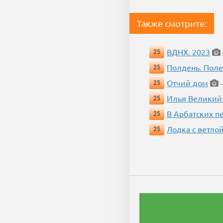
Также смотрите:
ВДНХ, 2023
25
Полдень. Пол
25
Отчий дом
25
—
Илья Великий
25
В Арбатских п
25
Лодка с ветло
25