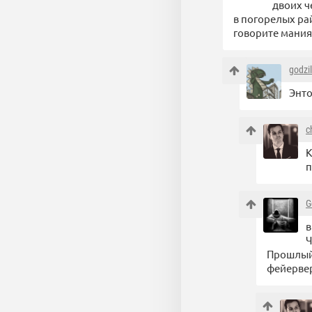
двоих ч
в погорелых ра
говорите мани
godzi
Энто
c
К
п
G
в
Ч
Прошлый 
фейервер