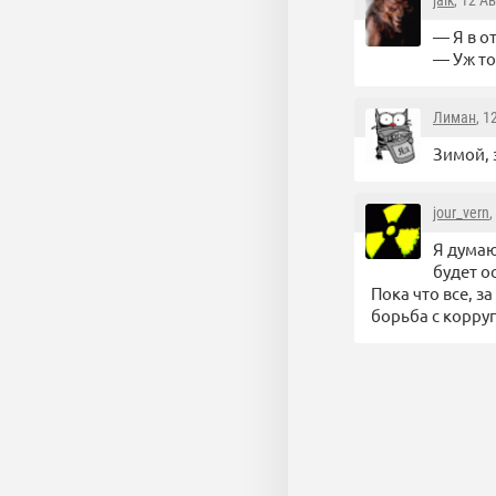
jaik
, 12 А
— Я в от
— Уж то
Лиман
, 1
Зимой, 
jour_vern
,
Я думаю
будет о
Пока что все, з
борьба с корруп