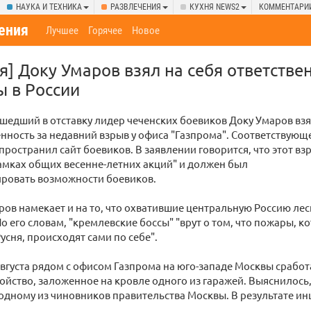
НАУКА И ТЕХНИКА
РАЗВЛЕЧЕНИЯ
КУХНЯ NEWS2
КОММЕНТАРИ
ения
Лучшее
Горячее
Новое
я] Доку Умаров взял на себя ответстве
 в России
ушедший в отставку лидер чеченских боевиков Доку Умаров взя
енность за недавний взрыв у офиса "Газпрома". Соответствующ
пространил сайт боевиков. В заявлении говорится, что этот вз
амках общих весенне-летних акций" и должен был
ровать возможности боевиков.
ов намекает и на то, что охватившие центральную Россию л
 По его словам, "кремлевские боссы" "врут о том, что пожары, 
усня, происходят сами по себе".
вгуста рядом с офисом Газпрома на юго-западе Москвы срабо
ойство, заложенное на кровле одного из гаражей. Выяснилось,
дному из чиновников правительства Москвы. В результате ин