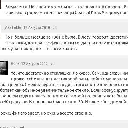
Разумеется. Поглядите хотя бы на заголовок этой новости. В
сарказм. Тероризма нет а чеченцы братья! Ктож Умарову по
Max Folder
, 12 Августа 2010 ,
url
Но и больше месяца за +30 не было. В лесу, говорят, достат
стекляшки, которая эффект линзы создает, и получится пожар
яшек у нас накидано — на всех хватит.
Gone
, 12 Августа 2010 ,
url
то, что достаточно стекляшки я в курсе. Сам, однажды, и
прожег себе штаны пластиковой бутылкой(!) с минеральн
ояла рядом. Смею заверить, что для этого мне не пришлось сид
ботает как обычное увеличительное стекло. Если сфокусируетс
прошлом году в нашем регионе со второй половины лета была т
за 40 градусов. В прошлом было около 30. И так же без дождей.
роче, фиг его знает, но очень все это странно.