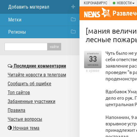
КОРОНАВИРУС
НОВОСТИ
Добавить материал
Развлеч
Метки
[мания величи
Регионы
лесные пожары
Чуть было не 
отметили
33
себя ответств
заявление рас
Последние комментарии
человека
в архиве
проведен "в р
Читайте новости в телеграм
продемонстри
Сообщить об ошибке
Вдобавок Умар
Топ сайтов
дело его рук.
Забаненные участники
центральная Р
Правила
Напомним, 9 а
Частые вопросы
взрывное устр
Ночная тема
принадлежит о
пострадал.