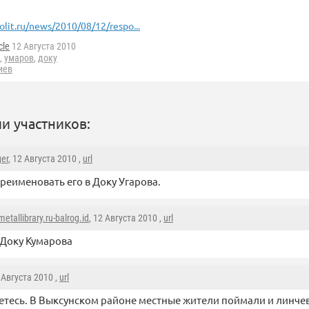
olit.ru/news/2010/08/12/respo...
cle
12 Августа 2010
,
умаров
,
доку
иев
и участников:
ger
, 12 Августа 2010 ,
url
реименовать его в Доку Угарова.
etallibrary.ru-balrog.id
, 12 Августа 2010 ,
url
Доку Кумарова
2 Августа 2010 ,
url
етесь. В Выксунском районе местные жители поймали и линчев