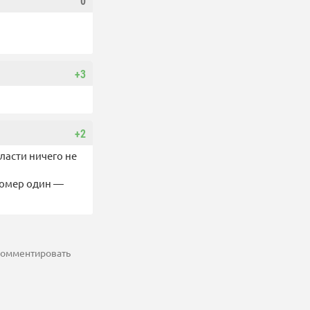
0
+3
+2
ласти ничего не
 номер один —
 комментировать