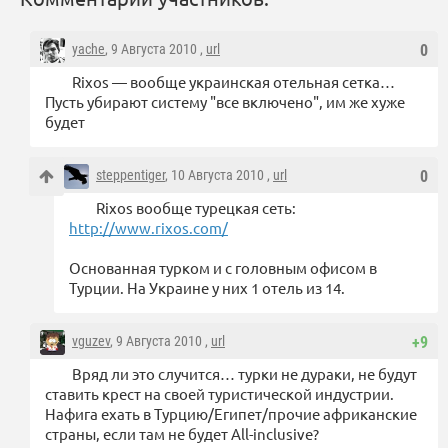
yache
, 9 Августа 2010 ,
url
0
Rixos — вообще украинская отельная сетка…
Пусть убирают систему "все включено", им же хуже
будет
steppentiger
, 10 Августа 2010 ,
url
0
Rixos вообще турецкая сеть:
http://www.rixos.com/
Основанная турком и с головным офисом в
Турции. На Украине у них 1 отель из 14.
vguzev
, 9 Августа 2010 ,
url
+9
Вряд ли это случится… турки не дураки, не будут
ставить крест на своей туристической индустрии.
Нафига ехать в Турцию/Египет/прочие африканские
страны, если там не будет All-inclusive?