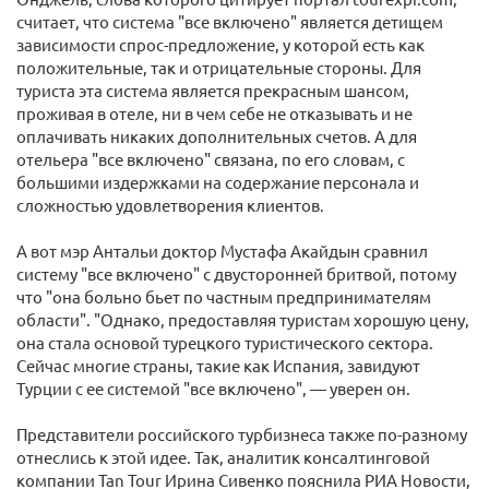
считает, что система "все включено" является детищем
зависимости спрос-предложение, у которой есть как
положительные, так и отрицательные стороны. Для
туриста эта система является прекрасным шансом,
проживая в отеле, ни в чем себе не отказывать и не
оплачивать никаких дополнительных счетов. А для
отельера "все включено" связана, по его словам, с
большими издержками на содержание персонала и
сложностью удовлетворения клиентов.
А вот мэр Антальи доктор Мустафа Акайдын сравнил
систему "все включено" с двусторонней бритвой, потому
что "она больно бьет по частным предпринимателям
области". "Однако, предоставляя туристам хорошую цену,
она стала основой турецкого туристического сектора.
Сейчас многие страны, такие как Испания, завидуют
Турции с ее системой "все включено", — уверен он.
Представители российского турбизнеса также по-разному
отнеслись к этой идее. Так, аналитик консалтинговой
компании Tan Tour Ирина Сивенко пояснила РИА Новости,