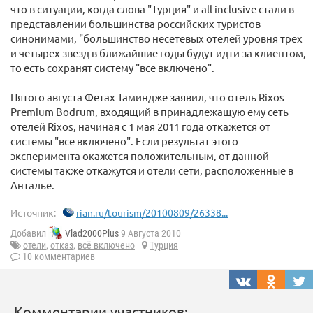
что в ситуации, когда слова "Турция" и all inclusive стали в
представлении большинства российских туристов
синонимами, "большинство несетевых отелей уровня трех
и четырех звезд в ближайшие годы будут идти за клиентом,
то есть сохранят систему "все включено".
Пятого августа Фетах Таминдже заявил, что отель Rixos
Premium Bodrum, входящий в принадлежащую ему сеть
отелей Rixos, начиная с 1 мая 2011 года откажется от
системы "все включено". Если результат этого
эксперимента окажется положительным, от данной
системы также откажутся и отели сети, расположенные в
Анталье.
Источник:
rian.ru/tourism/20100809/26338...
Добавил
Vlad2000Plus
9 Августа 2010
отели
,
отказ
,
всё включено
Турция
10 комментариев
Комментарии участников: