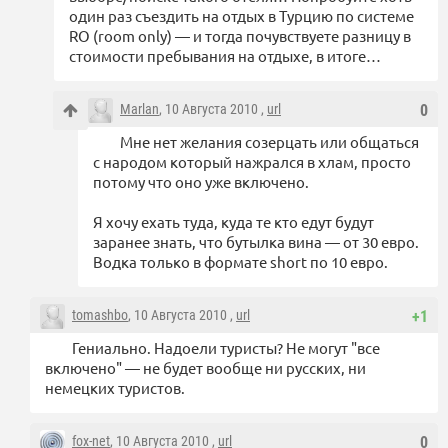
один раз съездить на отдых в Турцию по системе
RO (room only) — и тогда почувствуете разницу в
стоимости пребывания на отдыхе, в итоге…
Marlan
, 10 Августа 2010 ,
url
0
Мне нет желания созерцать или общаться
с народом который нажрался в хлам, просто
потому что оно уже включено.
Я хочу ехать туда, куда те кто едут будут
заранее знать, что бутылка вина — от 30 евро.
Водка только в формате short по 10 евро.
tomashbo
, 10 Августа 2010 ,
url
+1
Гениально. Надоели туристы? Не могут "все
включено" — не будет вообще ни русских, ни
немецких туристов.
fox-net
, 10 Августа 2010 ,
url
0