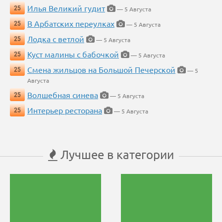
Илья Великий гудит
25
— 5 Августа
В Арбатских переулках
25
— 5 Августа
Лодка с ветлой
25
— 5 Августа
Куст малины с бабочкой
25
— 5 Августа
Смена жильцов на Большой Печерской
25
— 5
Августа
Волшебная синева
25
— 5 Августа
Интерьер ресторана
25
— 5 Августа
Лучшее в категории