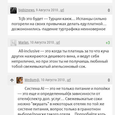
bigbiznews
, 9 Августа 2010 ,
url
0
Tcjb это будет — Турции каюк… Испанцы сильно
погорели на своих привычках делать еду платной…
доэкономились -падение туртрафика неимоверное
Marlan
, 10 Августа 2010 ,
url
+3
All-inclusive — это когда ты платишь за то что куча
других нажираются дешевого вина, и ведут себя
неприлично, но при этом ты не получаешь любимый
тобой свежевыжатый апельсиновый сок.
Medium@
, 10 Августа 2010 ,
url
0
Система AI — это не только питание и попойки
— это еще и определенный(в зависимости от
отеля)спектр доп. услуг… Свежевыжатые соки
можно "вкушать" в некоторых отелях по той же
системе питания, вопрос только в грамотном
выборе/поиске такого отеля… Попробуйте хоть