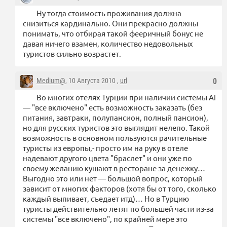
Ну тогда стоимость проживания должна
снизиться кардинально. Они прекрасно должны
понимать, что отбирая такой фееричный бонус не
давая ничего взамен, количество недовольных
туристов сильно возрастет.
Medium@
, 10 Августа 2010 ,
url
0
Во многих отелях Турции при наличии системы AI
— "все включено" есть возможность заказать (без
питания, завтраки, полупансион, полный пансион),
но для русских туристов это выглядит нелепо. Такой
возможность в основном пользуются рачительные
туристы из европы,- просто им на руку в отеле
надевают другого цвета "браслет" и они уже по
своему желанию кушают в ресторане за денежку…
Выгодно это или нет — большой вопрос, который
зависит от многих факторов (хотя бы от того, сколько
каждый выпивает, съедает итд)… Но в Турцию
туристы действительно летят по большей части из-за
системы "все включено", по крайней мере это