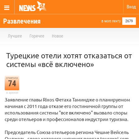
Вход
Развлечения
в мою ленту
2679
Лучшее
Горячее
Новое
Турецкие отели хотят отказаться от
системы «всё включено»
отметили
74
в архиве
Заявление главы Rixos Фетаха Таминдже о планируемом
начиная с 2011 года отказе его гостиничной группы от
использования системы "все включено" вызвало споры
среди отельеров и профессионалов индустрии туризма.
Председатель Союза отельеров региона Чешме Вейсель
Онджель, слова которого цитирует портал tourexpi.com,