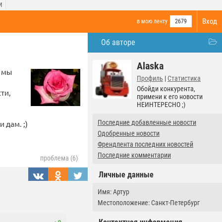
И
Вход
в мою ленту
2679
Об авторе
Alaska
, мы
Профиль
|
Статистика
Обойди конкурента,
ти,
примени к его новости
НЕИНТЕРЕСНО ;)
Последние добавленные новости
 дам. ;)
Одобренные новости
Френдлента последних новостей
Последние комментарии
проблема (6)
Личные данные
Имя: Артур
Местоположение: Санкт-Петербург