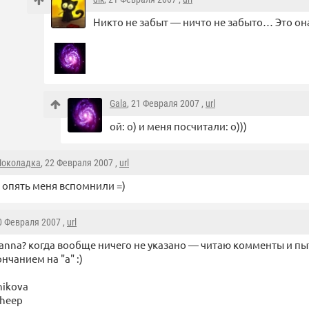
Никто не забыт — ничто не забыто… Это она
Gala
, 21 Февраля 2007 ,
url
ой: о) и меня посчитали: о)))
околадка
, 22 Февраля 2007 ,
url
 опять меня вспомнили =)
20 Февраля 2007 ,
url
anna? когда вообще ничего не указано — читаю комменты и пы
ончанием на "а" :)
nikova
sheep