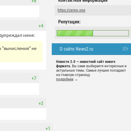
Контактная информация
+8
https://zerno.one
Репутация:
+4
едупреждал меня:
о "вычисления" не
О сайте News2.ru
Новости 2.0 — новостной сайт нового
формата.
Вы сами выбираете интересные и
актуальные темы. Самые лучшие попадают
на главную страницу.
+7
подробнее
→
+2
+1