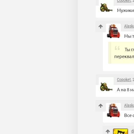
Copoket
,
Мужики 
Alask
Мы т
Ты г
переква
Copoket
,
А на 8 м
Alask
Все 
d