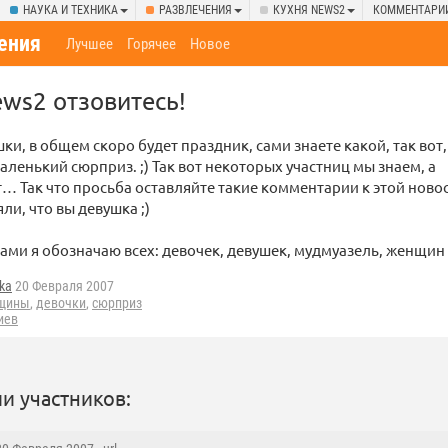
НАУКА И ТЕХНИКА
РАЗВЛЕЧЕНИЯ
КУХНЯ NEWS2
КОММЕНТАРИ
ения
Лучшее
Горячее
Новое
ws2 отзовитесь!
ки, в общем скоро будет праздник, сами знаете какой, так вот
аленький сюрприз. ;) Так вот некоторых участниц мы знаем, а
… Так что просьба оставляйте такие комментарии к этой новос
ли, что вы девушка ;)
ами я обозначаю всех: девочек, девушек, мудмуазель, женщин и
ka
20 Февраля 2007
щины
,
девочки
,
сюрприз
иев
и участников: