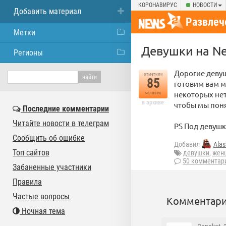
КОРОНАВИРУС
НОВОСТИ
Добавить материал
Развлеч
Метки
Девушки на Ne
Регионы
Дорогие девуш
отметили
85
готовим вам м
некоторых нет
человек
в архиве
чтобы мы поня
Последние комментарии
Читайте новости в телеграм
PS Под девушк
Сообщить об ошибке
Добавил
Alas
Топ сайтов
девушки
,
жен
50 комментар
Забаненные участники
Правила
Частые вопросы
Комментари
Ночная тема