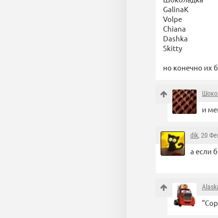
GalinaK
Volpe
Chiana
Dashka
Skitty
но конечно их 
Шоко
и ме
dik
, 20 Ф
а если 
Alask
"Сор