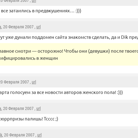
 20 Февраля 2007 ,
url
все затаились в предвкушениях… :)))
a
, 20 Февраля 2007 ,
url
ут уже думали поддомен сайта знакомств сделать, да и Dik пр
лавное смотри — осторожно! Чтобы они (девушки) после твоег
лифицировались в женщин
 20 Февраля 2007 ,
url
арта голосуем за все новости авторов женского пола! :)))
a
, 20 Февраля 2007 ,
url
сюррпризы палишь! Тсссс ;)
ik
, 20 Февраля 2007 ,
url