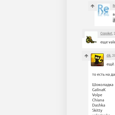
R
в
Copoket
,
еще val
dik
, 
ещё 
то есть на д
Шоколадка
GalinaK
Volpe
Chiana
Dashka
Skitty