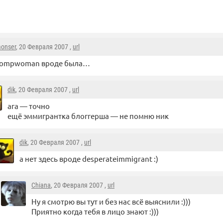
onser
, 20 Февраля 2007 ,
url
compwoman вроде была…
dik
, 20 Февраля 2007 ,
url
ага — точно
ещё эммигрантка блоггерша — не помню ник
dik
, 20 Февраля 2007 ,
url
а нет здесь вроде desperateimmigrant :)
Chiana
, 20 Февраля 2007 ,
url
Ну я смотрю вы тут и без нас всё выяснили :)))
Приятно когда тебя в лицо знают :)))