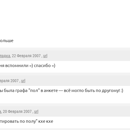
больше
ладка
, 22 Февраля 2007 ,
url
ня вспомнили =) спасибо =)
евраля 2007 ,
url
бы была графа "пол" в анкете — всё могло быть по другому! :)
a
, 20 Февраля 2007 ,
url
тировать по полу" кхе кхе