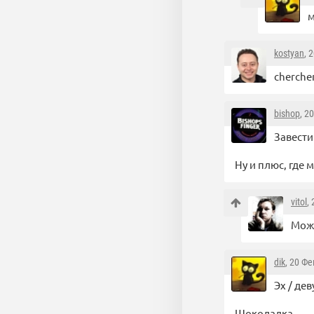
м
kostyan
, 
chercher
bishop
, 2
Завести
Ну и плюс, где 
vitol
,
Може
dik
, 20 Ф
Эх / дев
Шоколадка