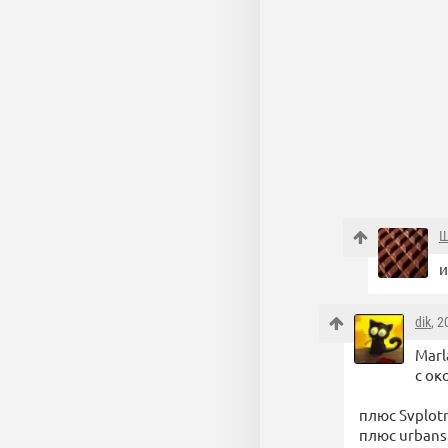
Ш
и
dik
, 
Marl
с ок
плюс Svplot
плюс urban