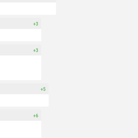
+3
+3
+5
+6