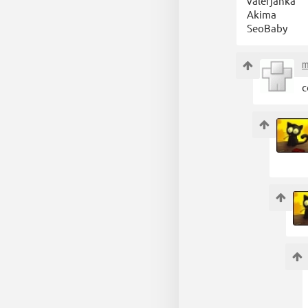
valerjanka
Akima
SeoBaby
m