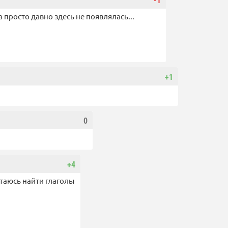
-1
 просто давно здесь не появлялась...
+1
0
+4
таюсь найти глаголы