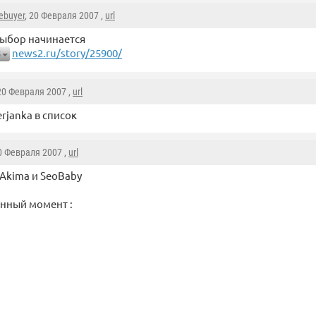
ebuyer
, 20 Февраля 2007 ,
url
ыбор начинается
news2.ru/story/25900/
5
 20 Февраля 2007 ,
url
erjanka в список
20 Февраля 2007 ,
url
Akima и SeoBaby
анный момент :