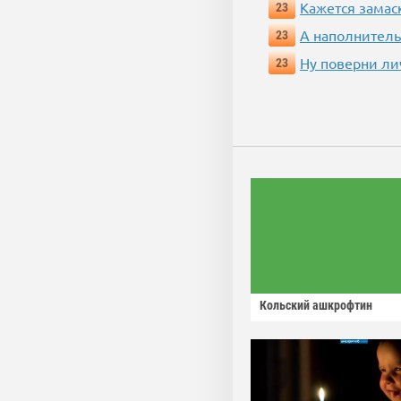
Кажется замас
23
А наполнитель
23
Ну поверни ли
23
Кольский ашкрофтин