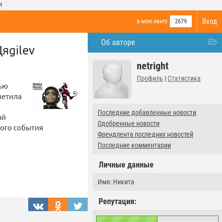
И
Вход
в мою ленту
2679
Об авторе
Дяgilev
netright
Профиль
|
Статистика
чью
метила
Последние добавленные новости
ый
Одобренные новости
того события
Френдлента последних новостей
Последние комментарии
Личные данные
Имя: Никита
Репутация: