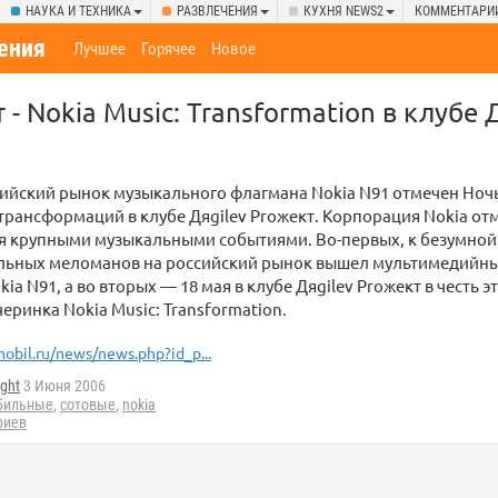
НАУКА И ТЕХНИКА
РАЗВЛЕЧЕНИЯ
КУХНЯ NEWS2
КОММЕНТАРИ
ения
Лучшее
Горячее
Новое
 - Nokia Music: Transformation в клубе 
сийский рынок музыкального флагмана Nokia N91 отмечен Но
рансформаций в клубе Дяgilev Proжект. Корпорация Nokia от
мя крупными музыкальными событиями. Во-первых, к безумной
льных меломанов на российский рынок вышел мультимедийн
a N91, а во вторых — 18 мая в клубе Дяgilev Proжект в честь э
черинка Nokia Music: Transformation.
obil.ru/news/news.php?id_p...
ight
3 Июня 2006
бильные
,
сотовые
,
nokia
риев