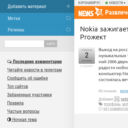
КОРОНАВИРУС
НОВОСТИ
Добавить материал
Развлеч
Метки
Nokia зажигает
Регионы
Proжект
Выход на рос
отметили
2
музыкальных т
май 2006 дву
Последние комментарии
человека
в архиве
радости моби
Читайте новости в телеграм
компьютер Noki
Сообщить об ошибке
состоялась ве
Топ сайтов
Источник:
mirm
Забаненные участники
Добавил
netr
Правила
телефоны
,
мо
нет коммента
Частые вопросы
Ночная тема