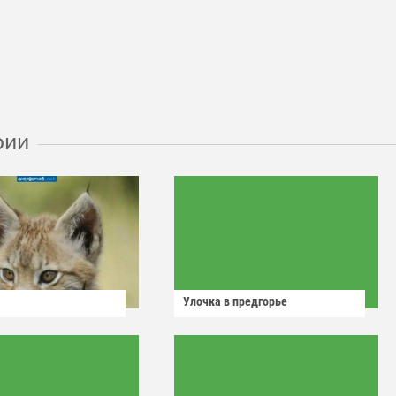
рии
Улочка в предгорье