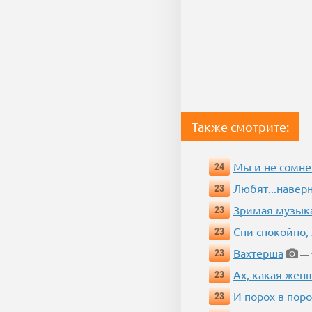
Также смотрите:
Мы и не сомне
24
Любят...навер
23
Зримая музык
23
Спи спокойно, 
23
Вахтерша
23
— 1
Ах, какая жен
23
И порох в поро
23