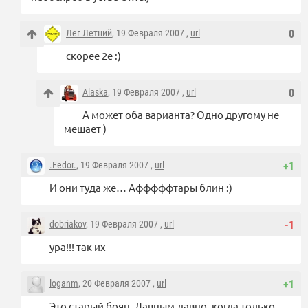
Лег Летний
, 19 Февраля 2007 ,
url
0
скорее 2е :)
Alaska
, 19 Февраля 2007 ,
url
0
А может оба варианта? Одно другому не
мешает )
.Fedor.
, 19 Февраля 2007 ,
url
+1
И они туда же… Афффффтары блин :)
dobriakov
, 19 Февраля 2007 ,
url
-1
ура!!! так их
loganm
, 20 Февраля 2007 ,
url
+1
Это старый боян. Давным-давно, когда только