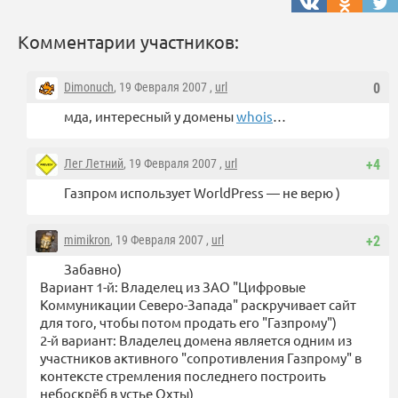
Комментарии участников:
Dimonuch
, 19 Февраля 2007 ,
url
0
мда, интересный у домены
whois
…
Лег Летний
, 19 Февраля 2007 ,
url
+4
Газпром использует WorldPress — не верю )
mimikron
, 19 Февраля 2007 ,
url
+2
Забавно)
Вариант 1-й: Владелец из ЗАО "Цифровые
Коммуникации Северо-Запада" раскручивает сайт
для того, чтобы потом продать его "Газпрому")
2-й вариант: Владелец домена является одним из
участников активного "сопротивления Газпрому" в
контексте стремления последнего построить
небоскрёб в устье Охты)