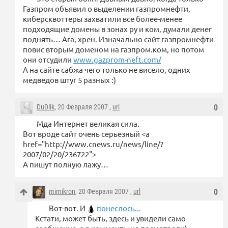
Газпром объявил о выделении газпромнефти,
киберсквоттеры захватили все более-менее
подходящие домены в зонах ру и ком, думали денег
поднять… Ага, хрен. Изначально сайт газпромнефти
повис вторым доменом на газпром.ком, но потом
они отсудили
www.gazprom-neft.com/
А на сайте сабжа чего только не висело, одних
медведов штуг 5 разных :)
DuDlik
, 20 Февраля 2007 ,
url
0
Мда Интернет великая сила.
Вот вроде сайт очень серьезный <a
href="http://www.cnews.ru/news/line/?
2007/02/20/236722">
А пишут полную лажу…
mimikron
, 20 Февраля 2007 ,
url
0
Вот-вот. И
понеслось...
Кстати, может быть, здесь и увидели само