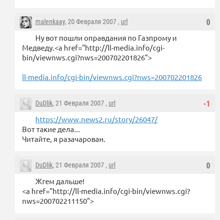
malenkaay
, 20 Февраля 2007 ,
url
0
Ну вот пошли оправдания по Газпрому и
Медведу.<a href="http://ll-media.info/cgi-
bin/viewnws.cgi?nws=200702201826">
ll-media.info/cgi-bin/viewnws.cgi?nws=200702201826
DuDlik
, 21 Февраля 2007 ,
url
-1
https://www.news2.ru/story/26047/
Вот такие дела...
Читайте, я разачарован.
DuDlik
, 21 Февраля 2007 ,
url
0
Жгем дальше!
<a href="http://ll-media.info/cgi-bin/viewnws.cgi?
nws=200702211150">