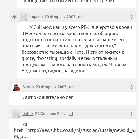
сообщение, а в комменты не посмотрели)
loganm
, 20 Февраля 2007 ,
url
0
У СиНьюс, как и у всего РБК, личерство в крови
:) Несколько весьма качественных обзоров,
подготовленных самостоятельно и, чаще всего,
платных — а все остальное, "для контенту"
бессовестно тыриццо с Нета. И это относится к
quote, rbc-rating, rbcdaily и всем остальным
продуктам — много раз ляпы находил. Мало их
Ведомости, видно, засудили :)
Alaska
, 20 Февраля 2007 ,
url
0
Сайт окончательно лег
DuDlik
, 20 Февраля 2007 ,
url
-1
<a
href="http://news.bbc.co.uk/hi/russian/russia/newsid_63
Мда…