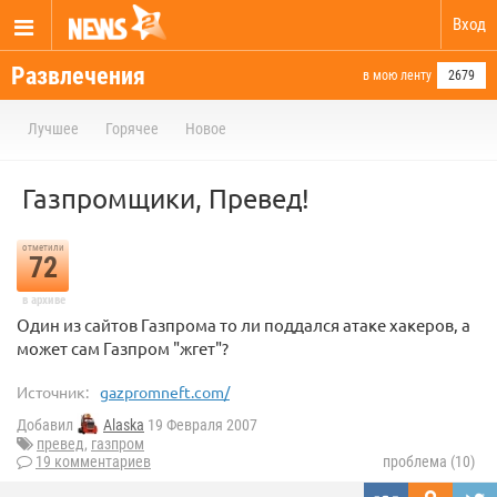
Вход
Развлечения
в мою ленту
2679
Лучшее
Горячее
Новое
Газпромщики, Превед!
отметили
72
в архиве
Один из сайтов Газпрома то ли поддался атаке хакеров, а
может сам Газпром "жгет"?
Источник:
gazpromneft.com/
Добавил
Alaska
19 Февраля 2007
превед
,
газпром
19 комментариев
проблема (10)