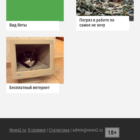
Погряз в работе по
Вид Ялты
самое не хочу
Бесплатный интернет
News2.ru
:
О сервисе
|
Статистика
| admin@news2.ru
18+