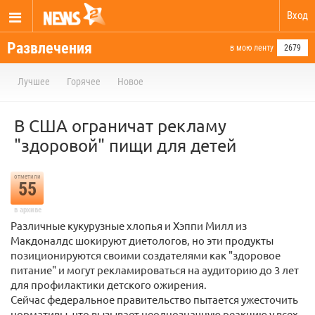
Вход
Развлечения
в мою ленту
2679
Лучшее
Горячее
Новое
В США ограничат рекламу
"здоровой" пищи для детей
отметили
55
в архиве
Различные кукурузные хлопья и Хэппи Милл из
Макдоналдс шокируют диетологов, но эти продукты
позиционируются своими создателями как "здоровое
питание" и могут рекламироваться на аудиторию до 3 лет
для профилактики детского ожирения.
Сейчас федеральное правительство пытается ужесточить
нормативы, что вызывает неоднозначную реакцию у всех