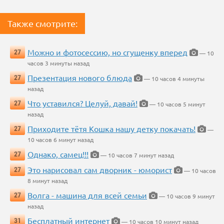
Также смотрите:
Можно и фотосессию, но сгущенку вперед
27
— 10
часов 3 минуты назад
Презентация нового блюда
27
— 10 часов 4 минуты
назад
Что уставился? Целуй, давай!
27
— 10 часов 5 минут
назад
Приходите тётя Кошка нашу детку покачать!
27
—
10 часов 6 минут назад
Однако, самец!!!
27
— 10 часов 7 минут назад
Это нарисовал сам дворник - юморист
27
— 10 часов
8 минут назад
Волга - машина для всей семьи
27
— 10 часов 9 минут
назад
Бесплатный интернет
31
— 10 часов 10 минут назад