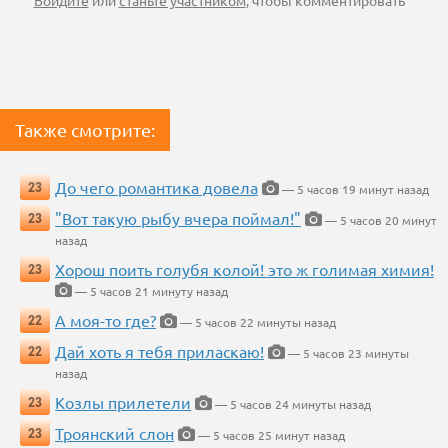
Войдите
или
станьте участником
, чтобы комментировать
Также смотрите:
До чего романтика довела
23
— 5 часов 19 минут назад
"Вот такую рыбу вчера поймал!"
23
— 5 часов 20 минут
назад
Хорош поить голубя колой! это ж голимая химия!
23
— 5 часов 21 минуту назад
А моя-то где?
22
— 5 часов 22 минуты назад
Дай хоть я тебя приласкаю!
22
— 5 часов 23 минуты
назад
Козлы прилетели
23
— 5 часов 24 минуты назад
Троянский слон
23
— 5 часов 25 минут назад