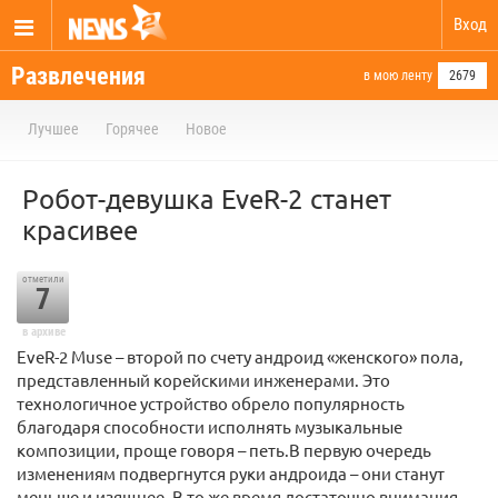
Вход
Развлечения
в мою ленту
2679
Лучшее
Горячее
Новое
Робот-девушка EveR-2 станет
красивее
отметили
7
в архиве
EveR-2 Muse – второй по счету андроид «женского» пола,
представленный корейскими инженерами. Это
технологичное устройство обрело популярность
благодаря способности исполнять музыкальные
композиции, проще говоря – петь.В первую очередь
изменениям подвергнутся руки андроида – они станут
меньше и изящнее. В то же время достаточно внимания