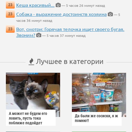
Кеша красивый...
23
— 5 часов 26 минут назад
Собака - выражение достоинств хозяина
23
— 5
часов 36 минут назад
Вот, смотри: Горячая телочка ищет своего бугая.
23
Звоним?
— 5 часов 37 минут назад
Лучшее в категории
А может не будем его
Да были же сосиски, я ж
ловить, пусть тока
помню!!
поближе подойдет