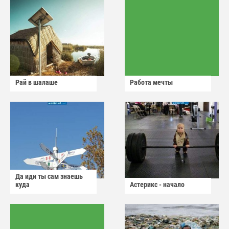
Рай в шалаше
Работа мечты
Да иди ты сам знаешь
куда
Астерикс - начало