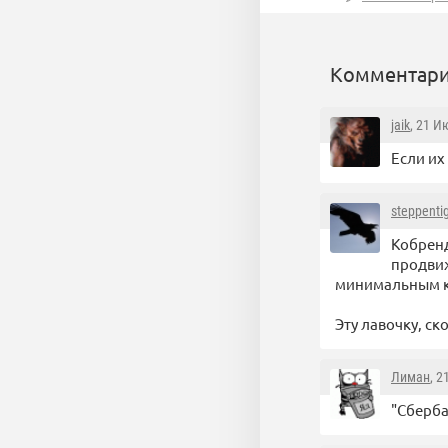
Комментари
jaik
, 21 И
Если их 
steppenti
Кобренд
продвиж
минимальным к
Эту лавочку, ск
Лиман
, 2
"Сберба