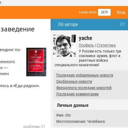
И
Вход
в мою ленту
2679
Об авторе
 заведение
yache
Профиль
|
Статистика
ендинг по-
У России есть только три
союзника: армия, флот и
ракетные войска
менного
специального назначения!
ом —
менем
Последние добавленные новости
Одобренные новости
лось в «Еда рядом».
Френдлента последних новостей
Последние комментарии
Личные данные
Имя: che
Местоположение: Челябинск
проблема (1)