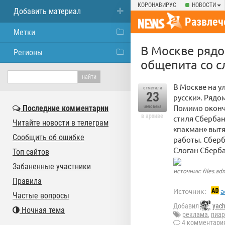
КОРОНАВИРУС
НОВОСТИ
Добавить материал
Развлеч
Метки
В Москве рядо
Регионы
общепита со с
В Москве на у
отметили
23
русски». Рядо
Помимо оконч
Последние комментарии
человека
в архиве
стиля Сберба
Читайте новости в телеграм
«пакман» вытя
Сообщить об ошибке
работы. Сберб
Слоган Сберба
Топ сайтов
Забаненные участники
источник: files.ad
Правила
Источник:
a
Частые вопросы
Добавил
yac
Ночная тема
реклама
,
пиар
4 комментари