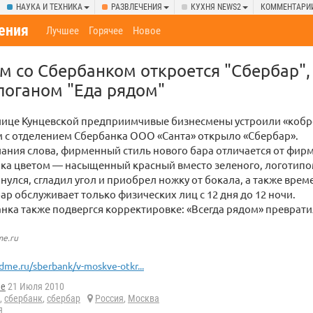
НАУКА И ТЕХНИКА
РАЗВЛЕЧЕНИЯ
КУХНЯ NEWS2
КОММЕНТАРИ
ения
Лучшее
Горячее
Новое
м со Сбербанком откроется "Сбербар",
логаном "Еда рядом"
лице Кунцевской предприимчивые бизнесмены устроили «кобр
м с отделением Сбербанка ООО «Санта» открыло «Сбербар».
ания слова, фирменный стиль нового бара отличается от фир
нка цветом — насыщенный красный вместо зеленого, логотип
нулся, сгладил угол и приобрел ножку от бокала, а также вре
ар обслуживает только физических лиц с 12 дня до 12 ночи.
нка также подвергся корректировке: «Всегда рядом» преврати
me.ru
dme.ru/sberbank/v-moskve-otkr...
he
21 Июля 2010
,
сбербанк
,
сбербар
Россия
,
Москва
я