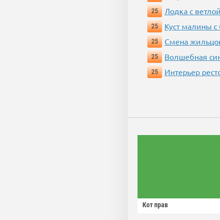
Лодка с ветло
25
Куст малины с
25
Смена жильцо
25
Волшебная си
25
Интерьер рест
25
Кот прав