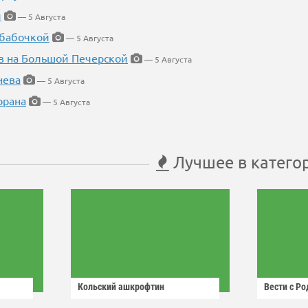
й
— 5 Августа
 бабочкой
— 5 Августа
в на Большой Печерской
— 5 Августа
нева
— 5 Августа
орана
— 5 Августа
Лучшее в катего
Кольский ашкрофтин
Вести с Р