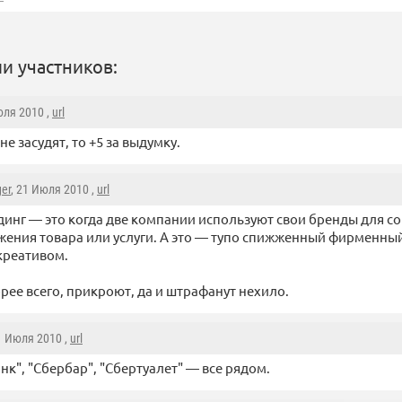
и участников:
юля 2010 ,
url
не засудят, то +5 за выдумку.
ger
, 21 Июля 2010 ,
url
инг — это когда две компании используют свои бренды для с
ения товара или услуги. А это — тупо спижженный фирменный
реативом.
орее всего, прикроют, да и штрафанут нехило.
1 Июля 2010 ,
url
нк", "Сбербар", "Сбертуалет" — все рядом.