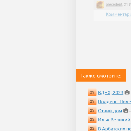
precedent
, 21 
Комментари
Также смотрите:
ВДНХ, 2023
25
Полдень. Пол
25
Отчий дом
25
—
Илья Великий
25
В Арбатских п
25