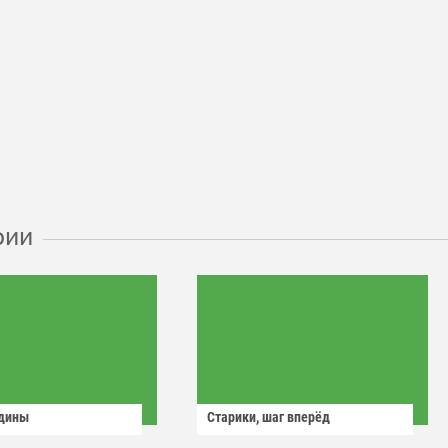
рии
одины
Старики, шаг вперёд