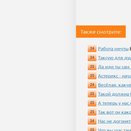
Также смотрите:
Работа мечты
24
Таксую для душ
24
Да иди ты сам
25
Астерикс - нач
25
Весёлая, какч
24
Такой должна 
25
А теперь у нас
25
Так вот он ка
25
Нас не догонят
24
Что вы щас там
25