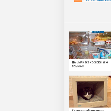
Да были же сосиски, я ж
помню!!
Бесплатный интернет