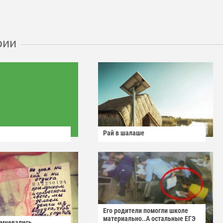
рии
Рай в шалаше
Его родители помогли школе
материально..А остальные ЕГЭ
омневались