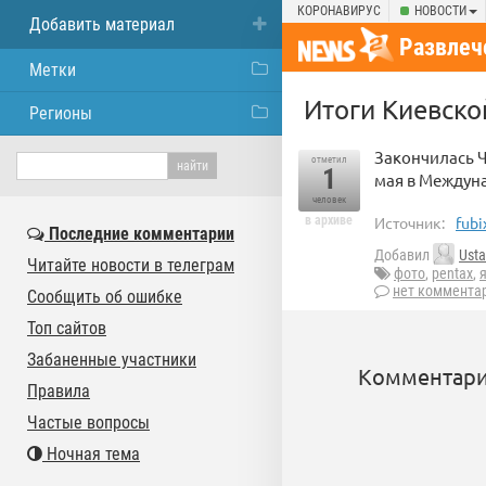
КОРОНАВИРУС
НОВОСТИ
Добавить материал
Развлеч
Метки
Итоги Киевско
Регионы
Закончилась Ч
отметил
1
мая в Междун
человек
в архиве
Источник:
fubi
Последние комментарии
Добавил
Usta
Читайте новости в телеграм
фото
,
pentax
,
нет коммента
Сообщить об ошибке
Топ сайтов
Забаненные участники
Комментари
Правила
Частые вопросы
Ночная тема