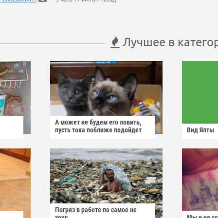
Лучшее в катего
А может не будем его ловить,
пусть тока поближе подойдет
Вид Ялты
Погряз в работе по самое не
хочу
Мы и не с