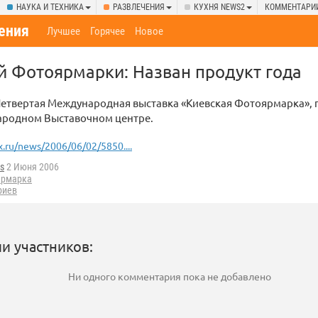
НАУКА И ТЕХНИКА
РАЗВЛЕЧЕНИЯ
КУХНЯ NEWS2
КОММЕНТАРИ
ения
Лучшее
Горячее
Новое
й Фотоярмарки: Назван продукт года
етвертая Международная выставка «Киевская Фотоярмарка», п
ародном Выставочном центре.
x.ru/news/2006/06/02/5850....
s
2 Июня 2006
ярмарка
риев
и участников:
Ни одного комментария пока не добавлено