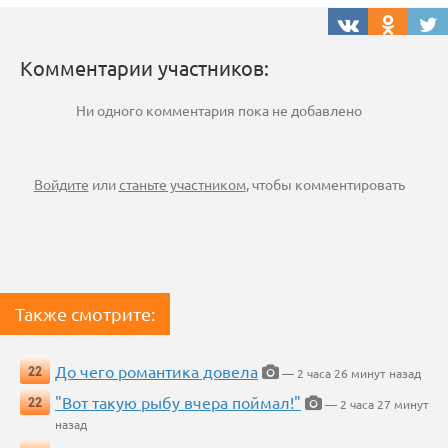
Комментарии участников:
Ни одного комментария пока не добавлено
Войдите
или
станьте участником
, чтобы комментировать
Также смотрите:
До чего романтика довела
22
— 2 часа 26 минут назад
"Вот такую рыбу вчера поймал!"
22
— 2 часа 27 минут
назад