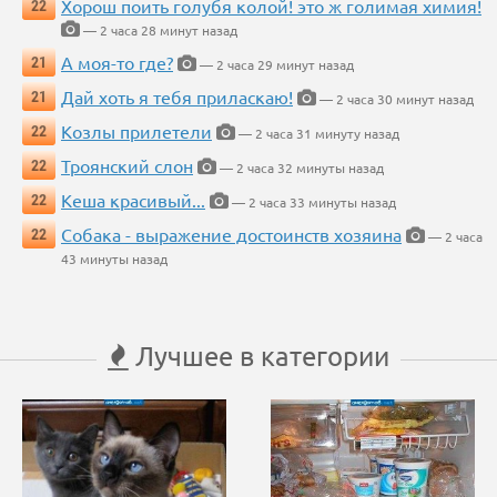
Хорош поить голубя колой! это ж голимая химия!
22
— 2 часа 28 минут назад
А моя-то где?
21
— 2 часа 29 минут назад
Дай хоть я тебя приласкаю!
21
— 2 часа 30 минут назад
Козлы прилетели
22
— 2 часа 31 минуту назад
Троянский слон
22
— 2 часа 32 минуты назад
Кеша красивый...
22
— 2 часа 33 минуты назад
Собака - выражение достоинств хозяина
22
— 2 часа
43 минуты назад
Лучшее в категории