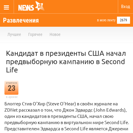
Вход
Развлечения
в мою ленту
2679
Лучшее
Горячее
Новое
Кандидат в президенты США начал
предвыборную кампанию в Second
Life
отметили
23
в архиве
Блоггер Стив О'Хир (Steve O'Hear) в своём журнале на
ZDNet рассказал о том, что Джон Эдвардс (John Edwards),
один из кандидатов в президенты США, начал свою
предвыборную кампанию в виртуальном мире Second Life.
Представителем Эдвардса в Second Life является Джереми