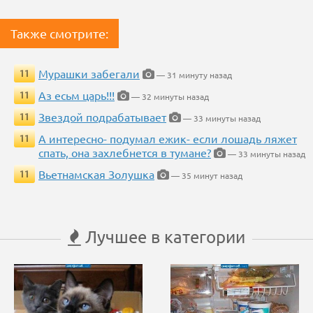
Также смотрите:
Мурашки забегали
11
— 31 минуту назад
Аз есьм царь!!!
11
— 32 минуты назад
Звездой подрабатывает
11
— 33 минуты назад
А интересно- подумал ежик- если лошадь ляжет
11
спать, она захлебнется в тумане?
— 33 минуты назад
Вьетнамская Золушка
11
— 35 минут назад
Лучшее в категории