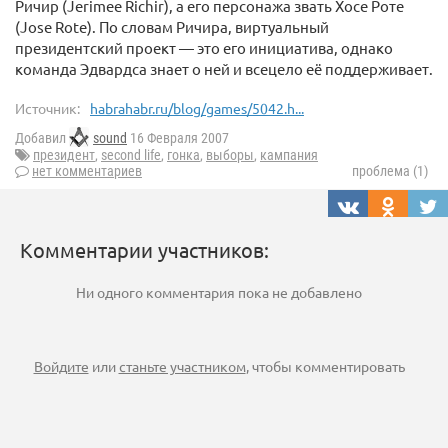
Ричир (Jerimee Richir), а его персонажа звать Хосе Роте
(Jose Rote). По словам Ричира, виртуальный
президентский проект — это его инициатива, однако
команда Эдвардса знает о ней и всецело её поддерживает.
Источник:
habrahabr.ru/blog/games/5042.h...
Добавил
sound
16 Февраля 2007
президент
,
second life
,
гонка
,
выборы
,
кампания
нет комментариев
проблема (1)
Комментарии участников:
Ни одного комментария пока не добавлено
Войдите
или
станьте участником
, чтобы комментировать