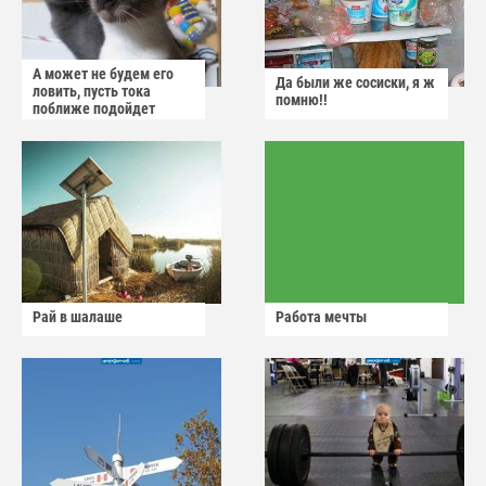
А может не будем его
Да были же сосиски, я ж
ловить, пусть тока
помню!!
поближе подойдет
Рай в шалаше
Работа мечты